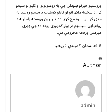
وروستیو څیړنو ښودلې چې په روغتونونو او کلیوالو سیمو
کې د ښځینه ډاکټرانو او قابلو کمښت د میندو روغتیا له
جدي ګواښ سره مخ کړې ده. د زیږون وروسته پاملرنه د
روغتیایی سیسټم تر ټولو کمزورې برخه ده چې ډیری
میرمنې ورڅخه محرومې دي.
#افغانستان #میندې #روغتیا
🌐
Author
admin