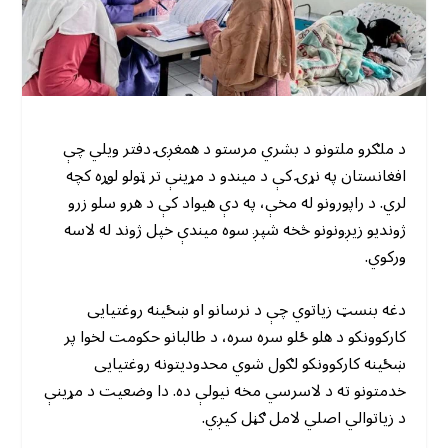
د ملګرو ملتونو د بشري مرستو د همغږۍ دفتر ویلي چې
افغانستان په نړۍ کې د میندو د مړینې تر ټولو لوړه کچه
لري. د راپورونو له مخې، په دې هیواد کې د هرو سلو زرو
ژوندیو زیږونونو څخه شپږ سوه میندې خپل ژوند له لاسه
ورکوي.
دغه بنسټ زیاتوي چې د نرسانو او ښځینه روغتیایی
کارکوونکو د هلو ځلو سره سره، د طالبانو حکومت لخوا پر
ښځینه کارکوونکو لګول شوي محدودیتونه روغتیایی
خدمتونو ته د لاسرسي مخه نیولې ده. دا وضعیت د مړینې
د زیاتوالي اصلي لامل ګڼل کیږي.