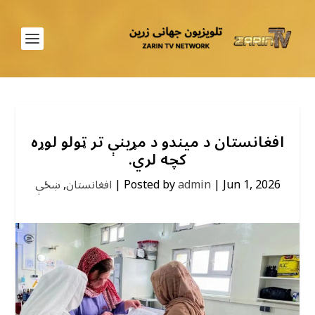
افغانستان د میندو د مړینې تر ټولو لوړه
کچه لري.
Jun 1, 2026
|
admin
Posted by
|
افغانستان
,
ښځې