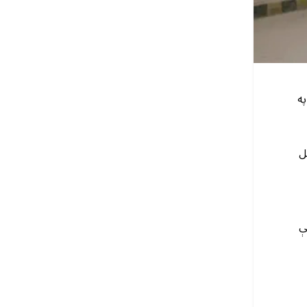
په
ل
ې