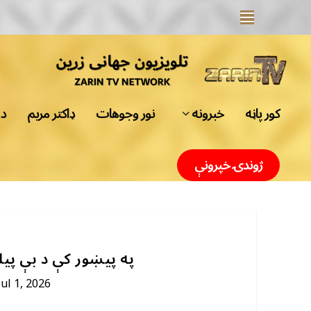
کور پاڼه
خبرونه
نور وجوهات
ډاکتر مریم
د 
ژوندۍ خپرونې
په پیښور کې د بې پیل
Jul 1, 2026