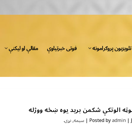
تلویزیون پروګرامونه
فوتی خبرتیاوې
مقالې او لیکنې
وټه الوتکې شکمن برید یوه ښځه ووژله
|
admin
Posted by
|
سیمه
,
نړۍ