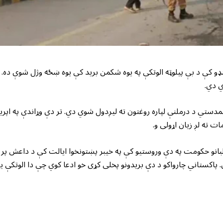
ډو کې د بې پیلوټه الوتکې په یوه شکمن برید کې یوه ښځه وژل شوې ده. 
ي دي.
ستي د درملنې لپاره روغتون ته لیږدول شوي دي. تر دې وړاندې په اپری
 ته لږ زیان اړولی و.
بانو حکومت په دې وروستیو کې په خیبر پښتونخوا ایالت کې د داعش پر
دی. پاکستاني چارواکو د دې بریدونو پخلی کړی خو ادعا کوي چې دا الوتکې ی