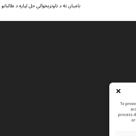
بامیان ته د تاوتریخوالي حل لپاره د طالبانو
To provid
acc
process da
or