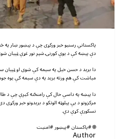
پاکستاني رسنیو خبر ورکړی چې د پیښور ښار په څن
دې پیښه کې د یوې کورنۍ شپږ نور غړي ټپیان شو
دا برید د حسن خیل په سیمه کې شوی او ټپیان سمد
میاشت کې هم ورته برید په دې سیمه کې یوه جومات
دا پیښه په داسې حال کې رامنځته کیږي چې د طال
مرکزونو د بې پیلوټه الوتکو د بریدونو خبر ورکړی 
نسکورې کړې دي.
🌐 #پاکستان #پیښور #امنیت
Author