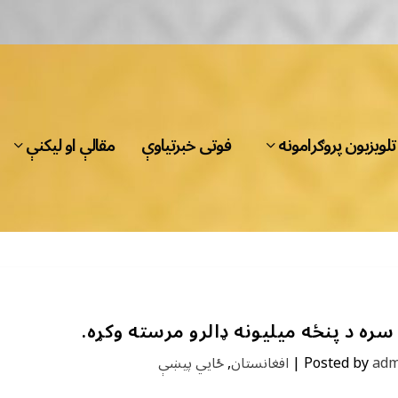
تلویزیون پروګرامونه
فوتی خبرتیاوې
مقالې او لیکنې
ره د پنځه میلیونه ډالرو مرسته وکړه.
adm
Posted by
|
افغانستان
,
ځايي پیښې