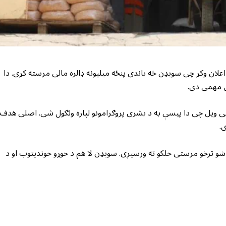
اعلان وکړ چی سویډن څه باندی پنځه میلیونه ډالره مالی مرسته کړی. دا
ی مهمی دی.
ویی ویل چی دا پیسې به د بشری پروګرامونو لپاره ولګول شی. اصلی هدف
ی.
شو ترڅو مرستی خلکو ته ورسیږی. سویډن لا هم د خوړو خوندیتوب او د