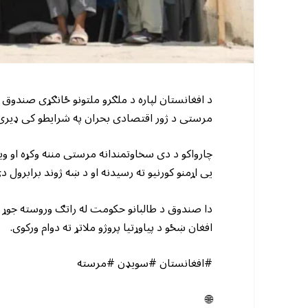
د افغانستان لپاره د ملګرو ملتونو ځانګړی صندوق 
مرستی د ژور اقتصادی بحران په شرایطو کی ډیر
چارواکو د دی سخاوتمندانه مرستی مننه وکړه او 
یی اړمنو کورنیو ته رسیدنه او د ښه ژوند برابرول د
دا صندوق د طالبانو حکومت له راتګ وروسته جوړ 
افغان ښځو د پیاوړتیا پروژو ملاتړ ته دوام ورکوی.
#افغانستان #سویډن #مرسته
🌐