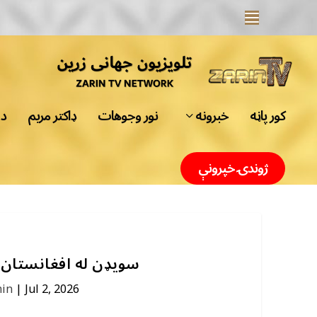
کور پاڼه
خبرونه
نور وجوهات
ډاکتر مریم
د 
ژوندۍ خپرونې
سویډن له افغانستان س
in
|
Jul 2, 2026