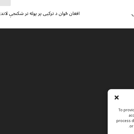
.
افغان ځوان د ترکیی پر پوله تر شکنجې لاندې
To provid
acc
process da
or