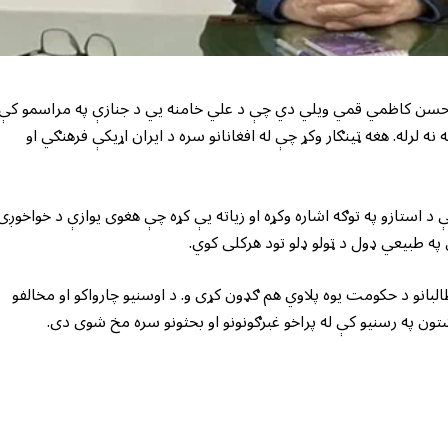
زي حسن کاظمي قمي ویلي دي چې د علي خامنه یي د جنازې په مراسمو کې
 لرله. هغه ټینګار وکړ چې له افغانانو سره د ایران اړیکې فرهنګي او
د استازو په توګه اشاره وکړه او زیاته یې کړه چې هغوی یوازې د خواخوږۍ
 په طبیعي ډول د ټولو ډلو تود هرکلی کوي.
بانو د حکومت یوه پلاوي هم ګډون کړی و. د اوسنیو چارواکو او مخالفو
ن په رسنیو کې له پراخو غبرګونونو او بحثونو سره مخ شوی دی.