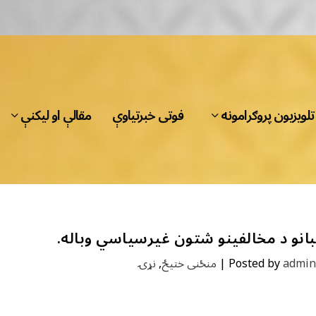
تلویزیون پروګرامونه
فوتی خبرتیاوې
مقالې او لیکنې
بانو د مخالفینو شتون غیرسیاسي وباله.
admin
Posted by
|
منځنی ختیځ
,
نړۍ