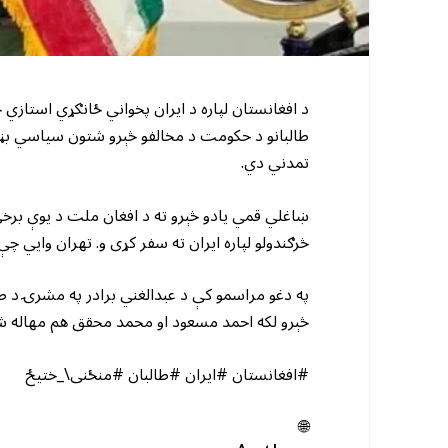
د افغانستان لپاره د ایران پخواني ځانګړي استا
طالبانو د حکومت د مخالفو څېرو شتون سیاسي بڼه نه
تمدني دي.
ښاغلي قمي یادو څېرو ته د افغان ملت د یوې برخې 
څرګندولو لپاره ایران ته سفر کړی و. تهران وايي چې
په دغو مراسمو کې د عبدالغني برادر په مشرۍ د طال
څېرو لکه احمد مسعود او محمد محقق هم مهاله شتو
#افغانستان #ایران #طالبان #منځنی\_ختیځ
🌐