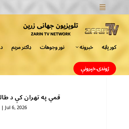
کور پاڼه
خبرونه
نور وجوهات
ډاکتر مریم
د 
ژوندۍ خپرونې
قمي په تهران کې د طال
|
Jul 6, 2026