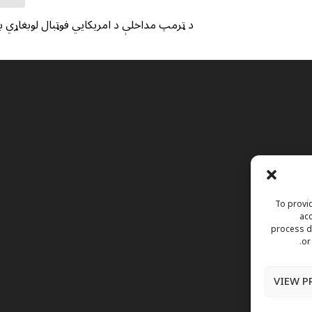
د ټرمپ مداخلې د امریکایي فوټبال لوبغاړي بند
To provid
acc
process da
or
VIEW P