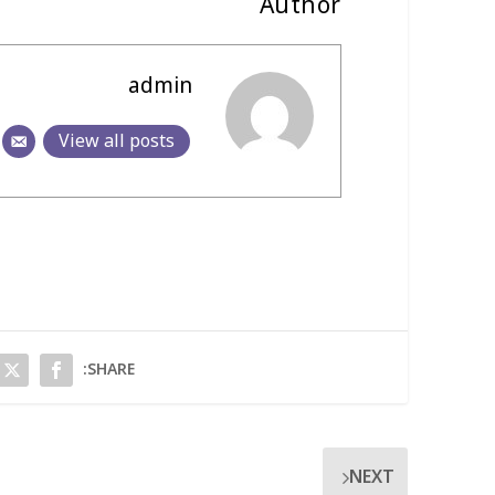
Author
admin
View all posts
SHARE:
NEXT