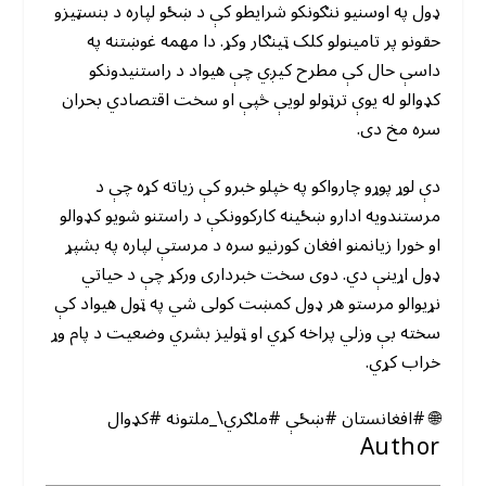
ډول په اوسنیو ننګونکو شرایطو کې د ښځو لپاره د بنسټیزو
حقونو پر تامینولو کلک ټینګار وکړ. دا مهمه غوښتنه په
داسې حال کې مطرح کیږي چې هیواد د راستنیدونکو
کډوالو له یوې ترټولو لویې څپې او سخت اقتصادي بحران
سره مخ دی.
دې لوړ پوړو چارواکو په خپلو خبرو کې زیاته کړه چې د
مرستندویه ادارو ښځینه کارکوونکې د راستنو شویو کډوالو
او خورا زیانمنو افغان کورنیو سره د مرستې لپاره په بشپړ
ډول اړینې دي. دوی سخت خبرداری ورکړ چې د حیاتي
نړیوالو مرستو هر ډول کمښت کولی شي په ټول هیواد کې
سخته بې وزلي پراخه کړي او ټولیز بشري وضعیت د پام وړ
خراب کړي.
🌐 #افغانستان #ښځې #ملګري\_ملتونه #کډوال
Author