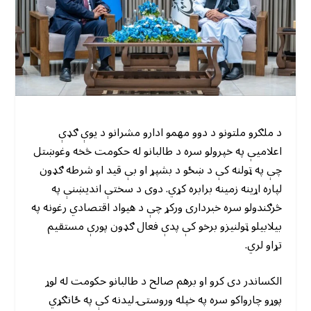
د ملګرو ملتونو د دوو مهمو ادارو مشرانو د یوې ګډې
اعلامیې په خپرولو سره د طالبانو له حکومت څخه وغوښتل
چې په ټولنه کې د ښځو د بشپړ او بې قید او شرطه ګډون
لپاره اړینه زمینه برابره کړي. دوی د سختې اندیښنې په
څرګندولو سره خبرداری ورکړ چې د هیواد اقتصادي رغونه په
بیلابیلو ټولنیزو برخو کې پدې فعال ګډون پورې مستقیم
تړاو لري.
الکساندر دی کرو او برهم صالح د طالبانو حکومت له لوړ
پوړو چارواکو سره په خپله وروستۍ لیدنه کې په ځانګړي