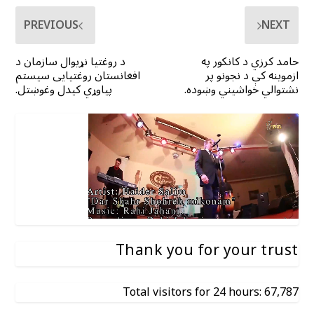
PREVIOUS
NEXT
حامد کرزي د کانکور په
د روغتیا نړیوال سازمان د
ازموینه کې د نجونو پر
افغانستان روغتیایی سیستم
نشتوالي خواشیني وښوده.
پیاوړي کیدل وغوښتل.
Thank you for your trust
Total visitors for 24 hours: 67,787