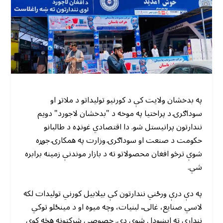
په بدخشان ولایت کې د کورنیو تولیداتو د ملاتړ او
سوداګرۍ د پراختیا په موخه د "بدخشان لاجورد" دویم
نندارتون پرانیستل شو. دا اقتصادي غونډه د طالبانو
حکومت د صنعت او سوداګرۍ وزارت په همکارۍ جوړه
شوې ترڅو افغان محصولاتو ته د بازار موندنې زمینه برابره
شي.
په دې درې ورځني نندارتون کې بیلابیل کورني تولیدات لکه
لاسي صنایع، غالۍ، لبنیات، وچه میوه او د مینځلو توکي
نندارې ته ایښودل شوي دي. خصوصي شرکتونه هڅه کوي