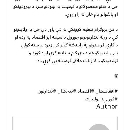
چې د خپلو محصولاتو د کیفیت په ښودلو سره د پیرودونکو
او پانګوالو پام ځان ته راواړوي.
د دې پروګرام تنظیم کوونکي په دې باور دي چې په ولایتونو
کې د ورته نندارتونونو جوړول د سیمه ایز اقتصاد په وده او
د کاري فرصتونو په رامنځته کولو کې ډیره مرسته کولی
شي. لیدونکو هم د دې ګام ستاینه کړې او د کورنیو
تولیدونکو د لا زیات ملاتړ غوښتنه یې کړې ده.
🌐
#افغانستان #اقتصاد #بدخشان #نندارتون
#کورني\_تولیدات
Author