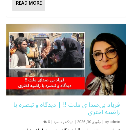
READ MORE
فریاد بی‌صدا ی ملت !! | دیدگاه و تبصره با
راضیه اختری
admin
by
|
جَنُوَری 30, 2026
|
دیدگاه و تبصره
|
0