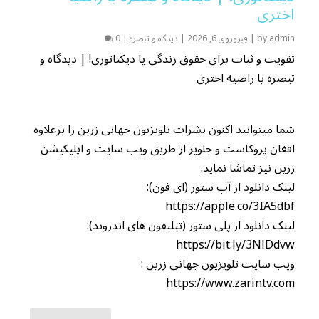
اختری
admin
by
|
فِبروروی 6, 2026
|
دیدگاه و تبصره
|
0
تقویت و ثبات برای حقوق زندگی یا دیکتاتوری! | دیدگاه و
تبصره با راضیه اختری
شما میتوانید اکنون نشرات تلویزیون جهانی زرین را برعلاوه
افغان پروکاست و جلویز از طریق ویب سایت و اپلیکیشن
زرین نیز تماشا نماید.
لینک دانلود از آپ ستور (ای فون):
https://apple.co/3IA5dbf
لینک دانلود از پلی ستور (تیلیفون های اندروید):
https://bit.ly/3NlDdvw
ویب سایت تلویزیون جهانی زرین :
https://www.zarintv.com