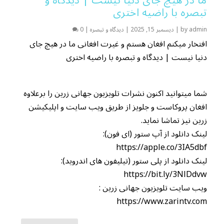
تبصره با راضیه اختری
admin
by
|
دیسمبر 15, 2025
|
دیدگاه و تبصره
|
0
افتخار میکنم افغان هستم و غیرت افغانی ما در هیچ جای
دنیا نیست | دیدگاه و تبصره با راضیه اختری
شما میتوانید اکنون نشرات تلویزیون جهانی زرین را برعلاوه
افغان پروکاست و جلویز از طریق ویب سایت و اپلیکیشن
زرین نیز تماشا نماید.
لینک دانلود از آپ ستور (ای فون):
https://apple.co/3IA5dbf
لینک دانلود از پلی ستور (تیلیفون های اندروید):
https://bit.ly/3NlDdvw
ویب سایت تلویزیون جهانی زرین :
https://www.zarintv.com