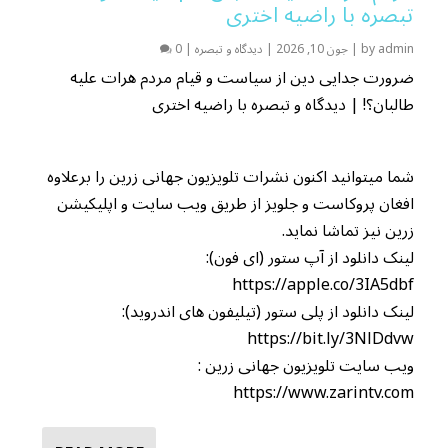
تبصره با راضیه اختری
admin
by
|
جون 10, 2026
|
دیدگاه و تبصره
|
0
ضرورت جدایی دین از سیاست و قیام مردم هرات علیه
طالبان؟! | دیدگاه و تبصره با راضیه اختری
شما میتوانید اکنون نشرات تلویزیون جهانی زرین را برعلاوه
افغان پروکاست و جلویز از طریق ویب سایت و اپلیکیشن
زرین نیز تماشا نماید.
لینک دانلود از آپ ستور (ای فون):
https://apple.co/3IA5dbf
لینک دانلود از پلی ستور (تیلیفون های اندروید):
https://bit.ly/3NlDdvw
ویب سایت تلویزیون جهانی زرین :
https://www.zarintv.com