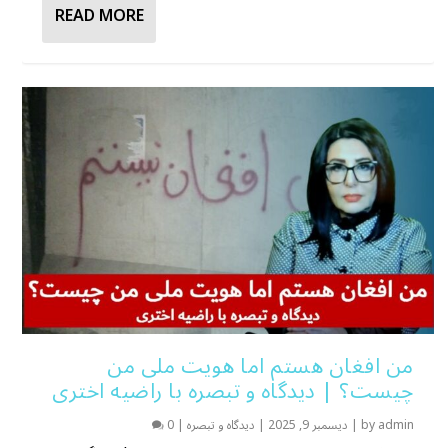
READ MORE
من افغان هستم اما هویت ملی من
چیست؟ | دیدگاه و تبصره با راضیه اختری
admin
by
|
دیسمبر 9, 2025
|
دیدگاه و تبصره
|
0