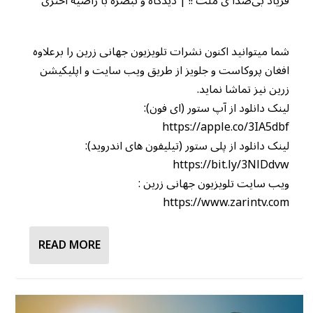
فریاد بی‌صدا ی ملت !! | دیدگاه و تبصره با راضیه اختری
شما میتوانید اکنون نشرات تلویزیون جهانی زرین را برعلاوه
افغان پروکاست و جلویز از طریق ویب سایت و اپلیکیشن
زرین نیز تماشا نماید.
لینک دانلود از آپ ستور (ای فون):
https://apple.co/3IA5dbf
لینک دانلود از پلی ستور (تیلیفون های اندروید):
https://bit.ly/3NlDdvw
ویب سایت تلویزیون جهانی زرین :
https://www.zarintv.com
READ MORE