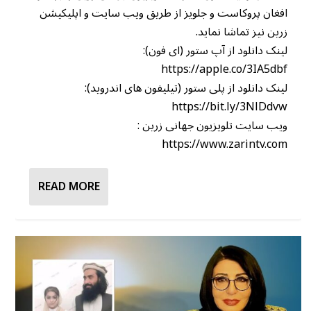
افغان پروکاست و جلویز از طریق ویب سایت و اپلیکیشن
زرین نیز تماشا نماید.
لینک دانلود از آپ ستور (ای فون):
https://apple.co/3IA5dbf
لینک دانلود از پلی ستور (تیلیفون های اندروید):
https://bit.ly/3NlDdvw
ویب سایت تلویزیون جهانی زرین :
https://www.zarintv.com
READ MORE