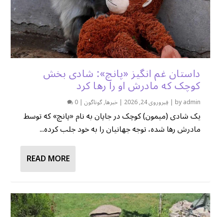
داستان غم انگیز «پانچ»: شادی بخش
کوچک که مادرش او را رها کرد
admin
by
|
فِبروروی 24, 2026
|
خبرها
,
گوناگون
|
0
یک شادی (میمون) کوچک در جاپان به نام «پانچ» که توسط
مادرش رها شده، توجه جهانیان را به خود جلب کرده...
READ MORE