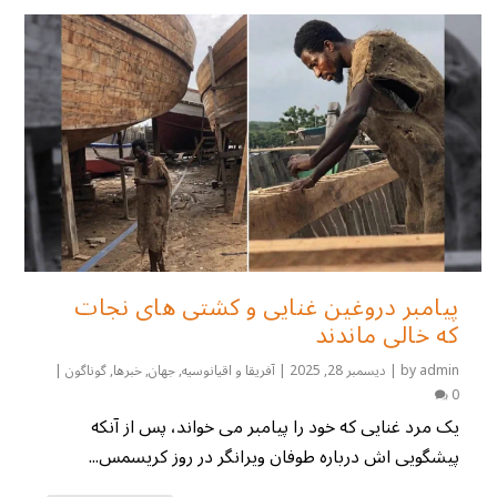
پیامبر دروغین غنایی و کشتی های نجات
که خالی ماندند
admin
by
|
دیسمبر 28, 2025
|
آفریقا و اقیانوسیه
,
جهان
,
خبرها
,
گوناگون
|
0
یک مرد غنایی که خود را پیامبر می خواند، پس از آنکه
پیشگویی اش درباره طوفان ویرانگر در روز کریسمس...