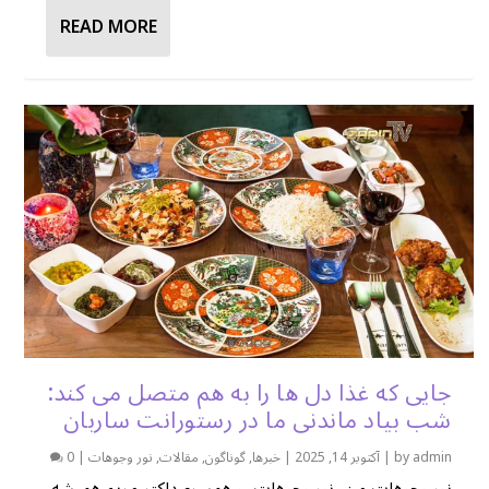
READ MORE
جایی که غذا دل ها را به هم متصل می کند:
شب بیاد ماندنی ما در رستورانت ساربان
admin
by
|
آکتوبر 14, 2025
|
خبرها
,
گوناگون
,
مقالات
,
نور وجوهات
|
0
نور وجوهات من، نور وجوهات، و همسرم داکتر مریم همیشه