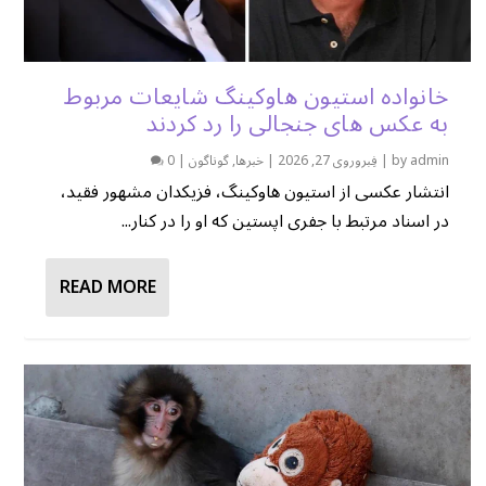
خانواده استیون هاوکینگ شایعات مربوط
به عکس های جنجالی را رد کردند
admin
by
|
فِبروروی 27, 2026
|
خبرها
,
گوناگون
|
0
انتشار عکسی از استیون هاوکینگ، فزیکدان مشهور فقید،
در اسناد مرتبط با جفری اپستین که او را در کنار...
READ MORE