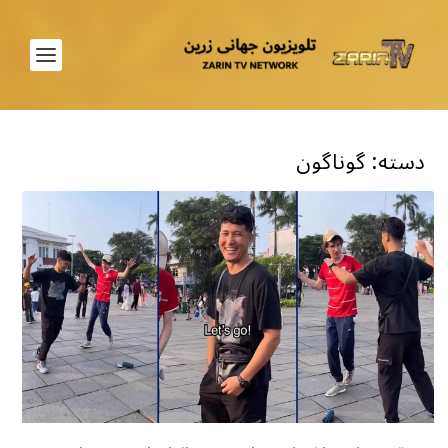
دسته:
گوناگون