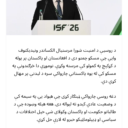
د روسیې د امنیت شورا مرستیال الکساندر ونیدیکتوف
وايي چې مسکو چمتو دی د افغانستان او پاکستان پر پوله
د کړکېچ په کمولو کې مرسته وکړي. نوموړي دا څرګندونې په
مسکو کې له یوه پاکستاني چارواکي سره د لیدنې پر مهال
کړي دي.
دغه روسي چارواکي ټینګار کړی چې هېواد یې په سیمه کې
د وضعیت عادي کېدو ته لېواله دی. هغه هیله وښوده چې د
طالبانو حکومت او پاکستان وکولای شي خپل اختلافات د
سیاسي او ډیپلوماټیکو خبرو له لارې حل کړي.