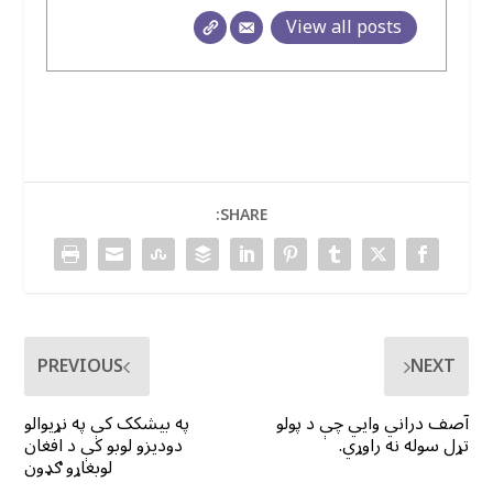
View all posts
SHARE:
PREVIOUS
NEXT
آصف دراني وايي چې د پولو
په بیشکک کې په نړیوالو
تړل سوله نه راوړي.
دودیزو لوبو کې د افغان
لوبغاړو ګډون