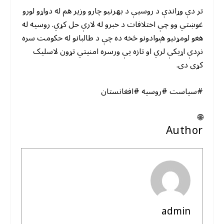
تر دې وړاندې د روسیې د بهرنیو چارو وزیر هم له دواړو لورو
غوښتي وو چې اختلافات د خبرو له لارې حل کړي. روسیه له
هغو لومړنیو هېوادونو څخه ده چې د طالبانو له حکومت سره
نږدې اړیکې لري او تازه یې ورسره امنیتي تړون لاسلیک
کړی دی.
#سیاست #روسیه #افغانستان
🌐
Author
admin