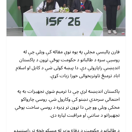
فارن پالیسي مجلې په یوه نوې مقاله کې ویلي چې له
روسیې سره د طالبانو د حکومت پوځي تړون د پاکستان
اندیښنې راپارولي دي. دا پیښه کولی شي د کابل او اسلام
اباد ترمنځ تاوتریخوالی خورا زیات کړي.
پاکستان اندیښنه لري چې دا ترمیم شوي تجهیزات به په
احتمالي سرحدي نښتو کې وکارول شي. روسي چارواکو
مخکې ویلي وو چې دا تړون تر ډیره د روسي ساخت پوځي
تجهیزاتو د ساتنې او مراقبت لپاره دی.
د طالبانو د حکومت د دفاع وزیر له مسکو څخه تر راستنیدو