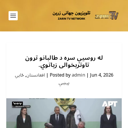
له روسیې سره د طالبانو تړون
تاوتریخوالی زیاتوي.
Jun 4, 2026
|
admin
Posted by
|
افغانستان
,
ځايي
پیښې