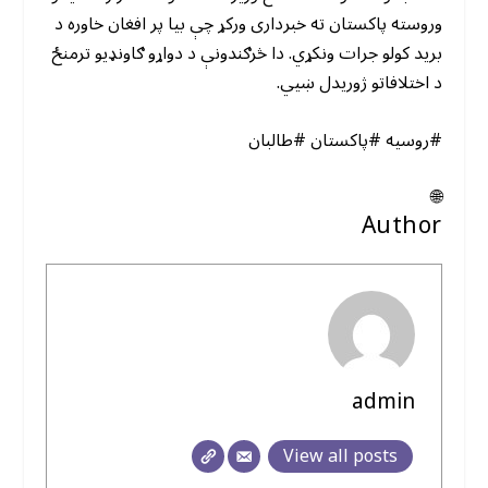
وروسته پاکستان ته خبرداری ورکړ چې بیا پر افغان خاوره د
برید کولو جرات ونکړي. دا څرګندونې د دواړو ګاونډیو ترمنځ
د اختلافاتو ژوریدل ښیي.
#روسیه #پاکستان #طالبان
🌐
Author
admin
View all posts