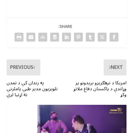
SHARE:
PREVIOUS
NEXT
امریکا د ترهګریزو بریدونو پر
په زندان کې د تمدن
وړاندې د پاکستان دفاع ملاتړ
تلویزیون مدیر طبي پاملرنې
وکړ
ته اړتیا لري