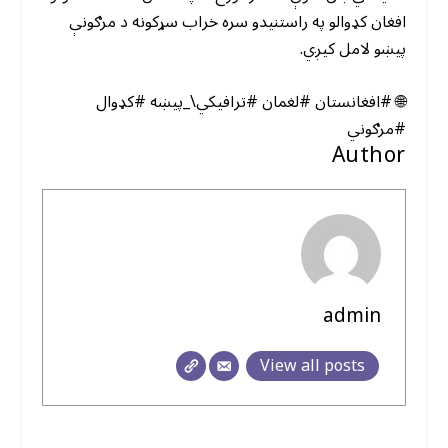
افغان کډوالو په راستنیدو سره خراب سړکونه د مرګونې
پیښو لامل کیږي.
🌐 #افغانستان #لغمان #ترافیکي\_پیښه #کډوال
#مرګوني
Author
admin
View all posts