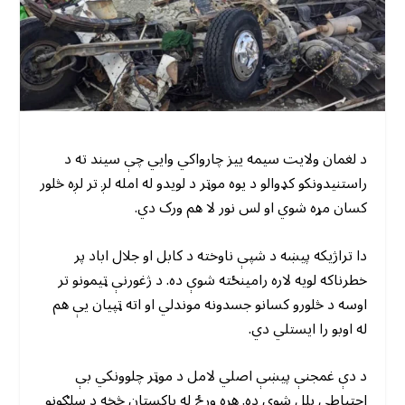
د لغمان ولایت سیمه ییز چارواکي وايي چې سیند ته د
راستنیدونکو کډوالو د یوه موټر د لویدو له امله لږ تر لږه څلور
کسان مړه شوي او لس نور لا هم ورک دي.
دا تراژیکه پیښه د شپې ناوخته د کابل او جلال اباد پر
خطرناکه لویه لاره رامینځته شوې ده. د ژغورنې ټیمونو تر
اوسه د څلورو کسانو جسدونه موندلي او اته ټپیان یې هم
له اوبو را ایستلي دي.
د دې غمجنې پیښې اصلي لامل د موټر چلوونکي بې
احتیاطي بلل شوې ده. هره ورځ له پاکستان څخه د سلګونو