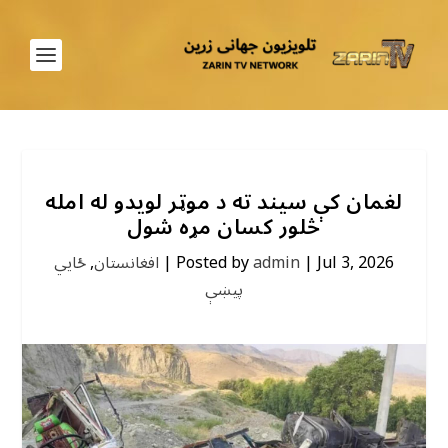
لغمان کې سیند ته د موټر لویدو له امله
څلور کسان مړه شول
Jul 3, 2026
|
admin
Posted by
|
افغانستان
,
ځايي
پیښې