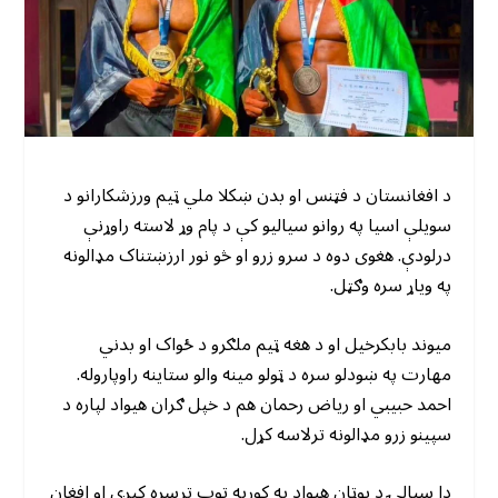
د افغانستان د فټنس او بدن ښکلا ملي ټیم ورزشکارانو د
سویلې اسیا په روانو سیالیو کې د پام وړ لاسته راوړنې
درلودې. هغوی دوه د سرو زرو او څو نور ارزښتناک مډالونه
په ویاړ سره وګټل.
میوند بابکرخیل او د هغه ټیم ملګرو د ځواک او بدني
مهارت په ښودلو سره د ټولو مینه والو ستاینه راوپاروله.
احمد حبیبي او ریاض رحمان هم د خپل ګران هیواد لپاره د
سپینو زرو مډالونه ترلاسه کړل.
دا سیالۍ د بوټان هیواد په کوربه توب ترسره کیږي او افغان