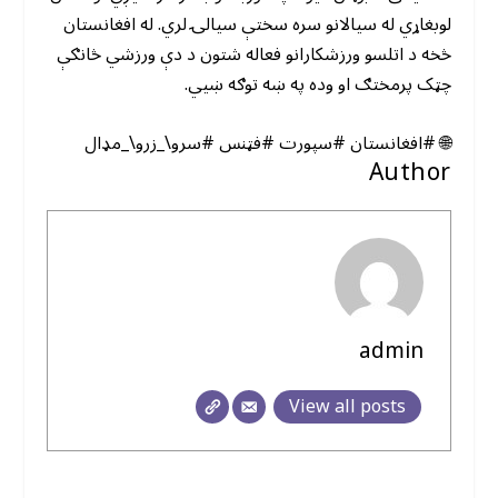
لوبغاړي له سیالانو سره سختې سیالۍ لري. له افغانستان
څخه د اتلسو ورزشکارانو فعاله شتون د دې ورزشي څانګې
چټک پرمختګ او وده په ښه توګه ښیي.
🌐 #افغانستان #سپورت #فټنس #سرو\_زرو\_مډال
Author
admin
View all posts