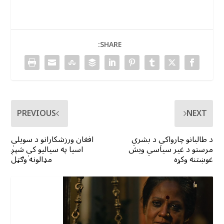
SHARE:
PREVIOUS
NEXT
د طالبانو چارواکي د بشري
افغان ورزشکارانو د سویلې
مرستو د غیر سیاسي ویش
اسیا په سیالیو کې شپږ
غوښتنه وکړه
مډالونه وګټل