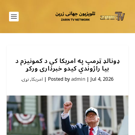
ډونالډ ټرمپ په امریکا کې د کمونیزم د
بیا راژوندي کیدو خبرداری ورکړ
Jul 4, 2026
|
admin
Posted by
|
امریکا
,
نړۍ