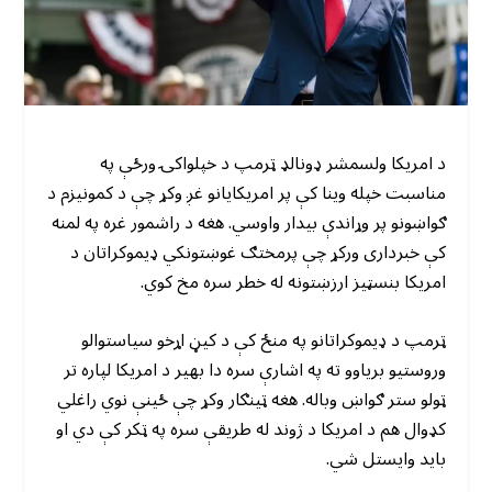
د امریکا ولسمشر ډونالډ ټرمپ د خپلواکۍ ورځې په
مناسبت خپله وینا کې پر امریکایانو غږ وکړ چې د کمونیزم د
ګواښونو پر وړاندې بیدار واوسي. هغه د راشمور غره په لمنه
کې خبرداری ورکړ چې پرمختګ غوښتونکي ډیموکراتان د
امریکا بنسټیز ارزښتونه له خطر سره مخ کوي.
ټرمپ د ډیموکراتانو په منځ کې د کیڼ اړخو سیاستوالو
وروستیو بریاوو ته په اشارې سره دا بهیر د امریکا لپاره تر
ټولو ستر ګواښ وباله. هغه ټینګار وکړ چې ځینې نوي راغلي
کډوال هم د امریکا د ژوند له طریقې سره په ټکر کې دي او
باید وایستل شي.