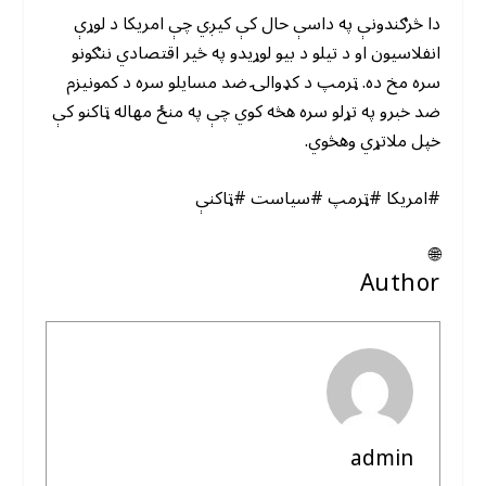
دا څرګندونې په داسې حال کې کیږي چې امریکا د لوړې
انفلاسیون او د تیلو د بیو لوړیدو په څیر اقتصادي ننګونو
سره مخ ده. ټرمپ د کډوالۍ ضد مسایلو سره د کمونیزم
ضد خبرو په تړلو سره هڅه کوي چې په منځ مهاله ټاکنو کې
خپل ملاتړي وهڅوي.
#امریکا #ټرمپ #سیاست #ټاکنې
🌐
Author
admin