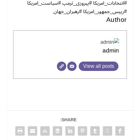
#انتخابات_امریکا #پیروزی_ترمپ #سیاست_امریکا
#رییس_جمهور_امریکا #رهبران_جهان
Author
admin
View all posts
SHARE: