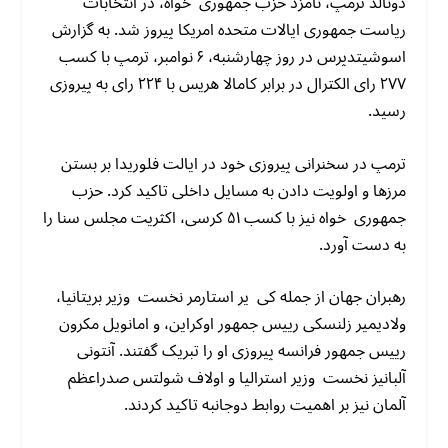
دونالد ترمپ، نامزد حزب جمهوری خواه، در انتخابات
ریاست جمهوری ایالات متحده امریکا پیروز شد. به گزارش
اسوشیتدپرس در روز چهارشنبه، ۶ نوامبر، ترمپ با کسب
۲۷۷ رای الکترال در برابر کامالا هریس با ۲۲۴ رای به پیروزی
رسید.
ترمپ در سخنرانی پیروزی خود در ایالت فلوریدا بر بستن
مرزها و اولویت دادن به مسایل داخلی تاکید کرد. حزب
جمهوری خواه نیز با کسب ۵۱ کرسی، اکثریت مجلس سنا را
به دست آورد.
رهبران جهان از جمله کی یر استارمر نخست وزیر بریتانیا،
ولادیمیر زلنسکی رییس جمهور اوکراین، و امانویل مکرون
رییس جمهور فرانسه پیروزی او را تبریک گفتند. آنتونی
آلبانیز نخست وزیر استرالیا و اولاف شولتس صدراعظم
آلمان نیز بر اهمیت روابط دوجانبه تاکید کردند.