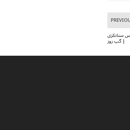
PREVIO
باس ستانکزی
| گپ روز