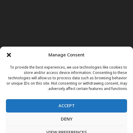
Manage Consent
To provide the best experiences, we use technologies like cookies to
store and/or access device information. Consenting to these
technologies will allow us to process data such as browsing behavior
or unique IDs on this site. Not consenting or withdrawing consent, may
adversely affect certain features and functions.
ACCEPT
DENY
صفحه اول
خبرها
نور وجوهات
داکتر مریم
برنامه های تلویزیونی
اعلانات فوتی
مقالات
فارسی
English
پښتو
VIEW PREFERENCES