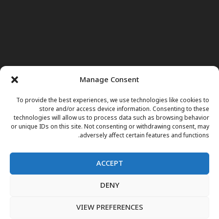
Manage Consent
To provide the best experiences, we use technologies like cookies to
store and/or access device information. Consenting to these
technologies will allow us to process data such as browsing behavior
or unique IDs on this site. Not consenting or withdrawing consent, may
adversely affect certain features and functions.
ACCEPT
DENY
صفحه اول
خبرها
نور وجوهات
داکتر مریم
برنامه های تلویزیونی
اعلانات فوتی
مقالات
فارسی
English
پښتو
VIEW PREFERENCES
نشرات زنده