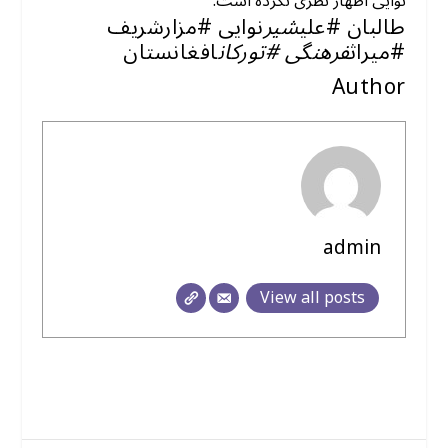
نوایی اظهار نظری نکرده است.
طالبان #علی
شیر
نوایی #مزارشریف
#میراث
فرهنگی #تورکان
افغانستان
Author
admin
View all posts