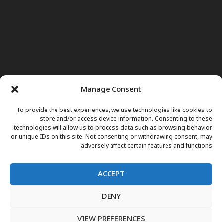
Manage Consent
To provide the best experiences, we use technologies like cookies to
store and/or access device information. Consenting to these
technologies will allow us to process data such as browsing behavior
or unique IDs on this site. Not consenting or withdrawing consent, may
adversely affect certain features and functions.
ACCEPT
DENY
صفحه اول
خبرها
نور وجوهات
داکتر مریم
برنامه های تلویزیونی
اعلانات فوتی
مقالات
فارسی
English
پښتو
VIEW PREFERENCES