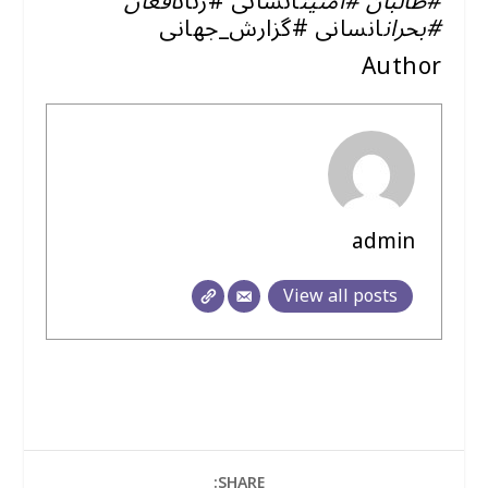
#طالبان #امنیت
انسانی #زنان
افغان
#بحران
انسانی #گزارش_جهانی
Author
admin
View all posts
SHARE: