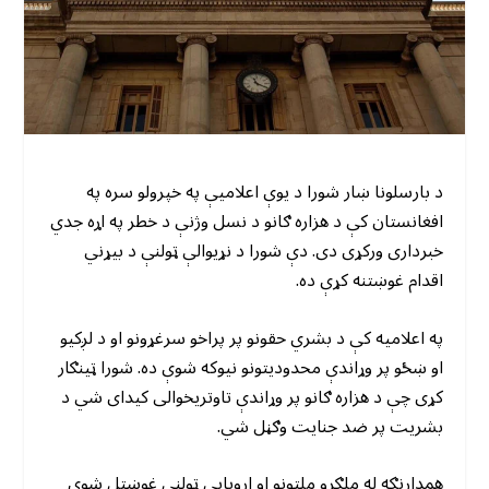
د بارسلونا ښار شورا د یوې اعلامیې په خپرولو سره په
افغانستان کې د هزاره ګانو د نسل وژنې د خطر په اړه جدي
خبرداری ورکړی دی. دې شورا د نړیوالې ټولنې د بیړني
اقدام غوښتنه کړې ده.
په اعلامیه کې د بشري حقونو پر پراخو سرغړونو او د لږکیو
او ښځو پر وړاندې محدودیتونو نیوکه شوې ده. شورا ټینګار
کړی چې د هزاره ګانو پر وړاندې تاوتریخوالی کیدای شي د
بشریت پر ضد جنایت وګڼل شي.
همدارنګه له ملګرو ملتونو او اروپایي ټولنې غوښتل شوي