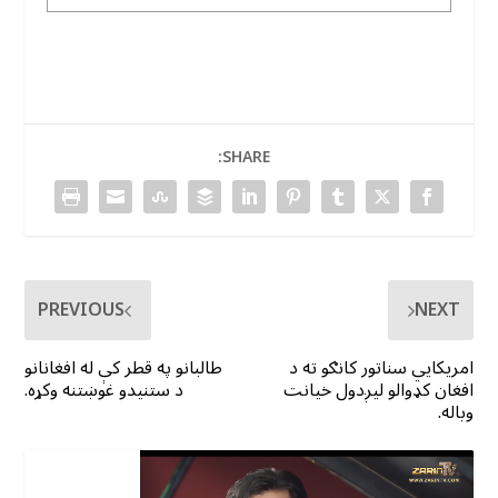
SHARE:
PREVIOUS
NEXT
امریکایي سناتور کانګو ته د
طالبانو په قطر کې له افغانانو
افغان کډوالو لیږدول خیانت
د ستنیدو غوښتنه وکړه.
وباله.