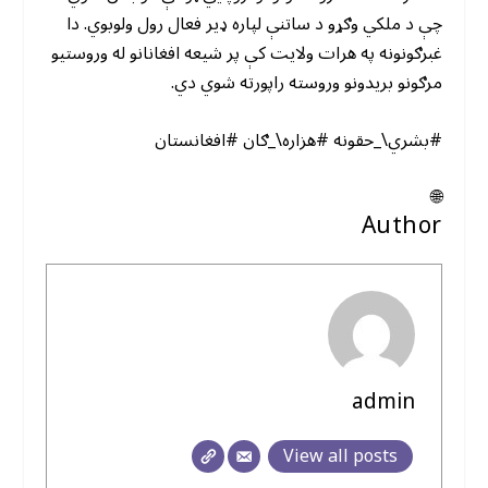
چې د ملکي وګړو د ساتنې لپاره ډیر فعال رول ولوبوي. دا
غبرګونونه په هرات ولایت کې پر شیعه افغانانو له وروستیو
مرګونو بریدونو وروسته راپورته شوي دي.
#بشري\_حقونه #هزاره\_ګان #افغانستان
🌐
Author
admin
View all posts