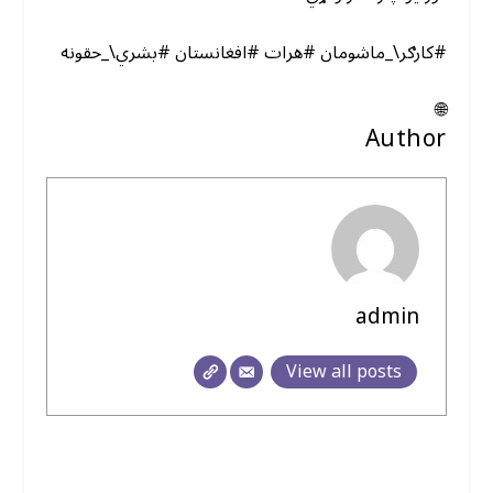
#کارګر\_ماشومان #هرات #افغانستان #بشري\_حقونه
🌐
Author
admin
View all posts