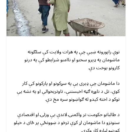
نوي راپورونه ښیي چې په هرات ولایت کې سلګونه
ماشومان په ډیرو سختو او ناامنو شرایطو کې په درنو
کارونو بوخت دي.
دا ماشومان چې ډیری یې په سړکونو او پارکونو کې کار
کوي، تل د ناوړه ګټه اخیستنې، تاوتریخوالي او په نشه یي
توکو د اخته کیدو له ګواښونو سره مخ دي.
د طالبانو حکومت تر واکمنۍ لاندې بې وزلۍ او اقتصادي
ستونزو دا ماشومان اړ کړي ترڅو د ښوونځي پر ځای د خپلو
کورنیو لپاره کار وکړي.