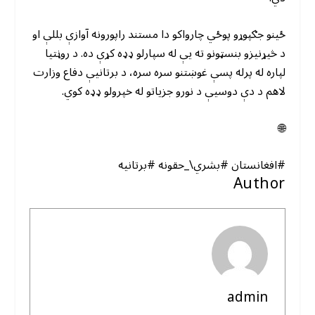
ځینو جګپوړو پوځي چارواکو دا مستند راپورونه آوازې بللې او
د څیړنیزو بنسټونو ته یې له سپارلو ډډه کړې ده. د روڼتیا
لپاره له پرله پسې غوښتنو سره سره، د برتانیې دفاع وزارت
لاهم د دې دوسیې د نورو جزیاتو له خپرولو ډډه کوي.
🌐
#افغانستان #بشري\_حقونه #برتانیه
Author
admin