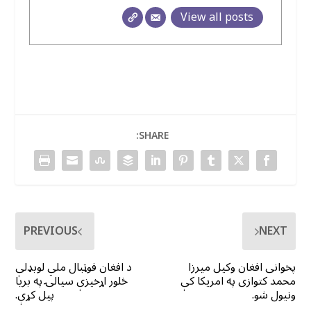
View all posts
SHARE:
PREVIOUS
NEXT
پخوانی افغان وکیل میرزا
د افغان فوټبال ملي لوبډلې
محمد کتوازی په امریکا کې
څلور اړخیزې سیالۍ په بریا
ونیول شو.
پیل کړې.