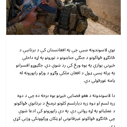
نوي لاسوندونه ښیي چې په افغانستان کې د برتانیې د
ځانګړو ځواکونو د جنګي جنایتونو د تورونو په اړه داخلي
څیړنې یوازې په یوه ورځ کې رد شوې دي. جګپوړو افسرانو
په پرله پسې ډول د افغان ملکي وګړو د وژلو راپورونه له
پامه غورځولي دي.
دا لاسوندونه د هغو قضایي څیړنو یوه برخه ده چې د دوه
زره لسم او دوه زره دیارلسم کلونو ترمنځ د برتانوي ځواکونو
د عملیاتو په اړه روانې دي. په دې راپورونو کې ادعا شوې
چې ځانګړو ځواکونو غیرقانوني او ټکان ورکوونکې وژنې کړې
دي.