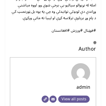
امله له نړیوالو سیالیو بې برخې شوي وو. اووه میاشتې
وړاندې دې لوبډلې توانېدلې وه چې په یوه بل ټورنمنټ کې
د پام وړ بریاوې ترلاسه کړي او لیبیا ته ماتې ورکړي.
#فوټبال #ورزش #افغانستان
🌐
Author
admin
View all posts