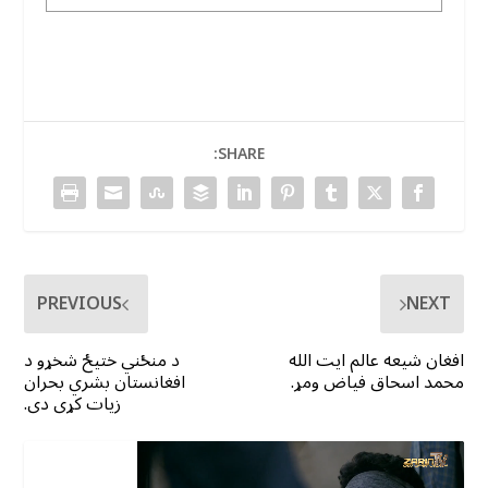
SHARE:
PREVIOUS
NEXT
افغان شیعه عالم ایت الله
د منځني ختیځ شخړو د
محمد اسحاق فیاض ومړ.
افغانستان بشري بحران
زیات کړی دی.