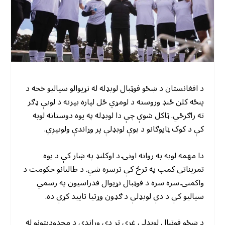
د افغانستان د ښځو فوټبال لوبډله له نړیوالو سیالیو څخه د
پنځه کلن ځنډ وروسته د لومړي ځل لپاره بیرته د لوبې ډګر
ته راګرځي. ټاکل شوې چې دا لوبډله په یوه دوستانه لوبه
کې د کوک ټاپوګانو د یوې لوبډلې پر وړاندې ولوبیږي.
دا مهمه لوبه به روانه اونۍ د اوکلنډ په ښار کې د یوه
تمریناتي کمپ په ترڅ کې ترسره شي. د طالبانو حکومت د
واکمنۍ سره سره د فوټبال نړیوال فدراسیون په رسمي
سیالیو کې د دې لوبډلې د ګډون وړتیا تایید کړې ده.
د ښځو فوټبال لوبډلې غړي تر دې وړاندې د محدودیتونو له