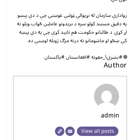
رواداري سازمان له نړیوالې ټولنې غوښتي چې د دې پېښو
په دقیق مستند کولو سره د بریدونو عاملین ځواب ویلو ته
اړ کړي. د طالبانو حکومت هم تایید کړې چې په دې پېښه
کې ښځو او ماشومانو ته درنه مرګ ژوبله اوښتې ده.
🌐 #بشري\_حقونه #افغانستان #پاکستان
Author
admin
View all posts