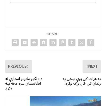
SHARE:
PREVIOUS
NEXT
په هرات کې یوې ښځې په
د ملګرو ملتونو استازي له
زندان کې ځان وژنه وکړه.
افغانستان سره مخه ښه
وکړه.