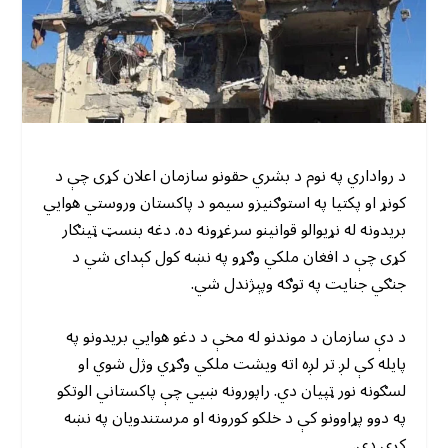
د رواداري په نوم د بشري حقونو سازمان اعلان کړی چې د
کونړ او پکتیا په استوګنیزو سیمو د پاکستان وروستي هوایي
بریدونه له نړیوالو قوانینو سرغړونه ده. دغه بنسټ ټینګار
کړی چې د افغان ملکي وګړو په نښه کول کېدای شي د
جنګي جنایت په توګه وپېژندل شي.
د دې سازمان د موندنو له مخې د دغو هوایي بریدونو په
پایله کې لږ تر لږه اته ویشت ملکي وګړي وژل شوي او
لسګونه نور ټپیان دي. راپورونه ښيي چې پاکستاني الوتکو
په دوو پړاوونو کې د خلکو کورونه او مرستندویان په نښه
کړي دي.