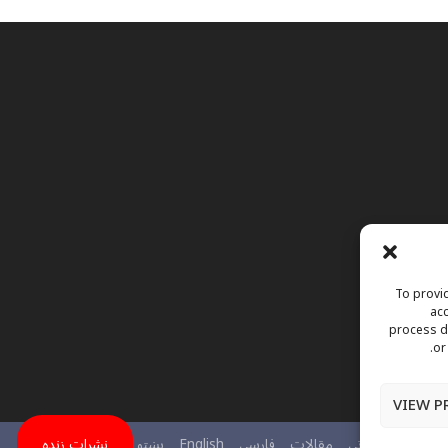
To provid
acc
process da
or
VIEW P
نی
اعلانات فوتی
مقالات
فارسی
English
پښتو
نشرات زنده