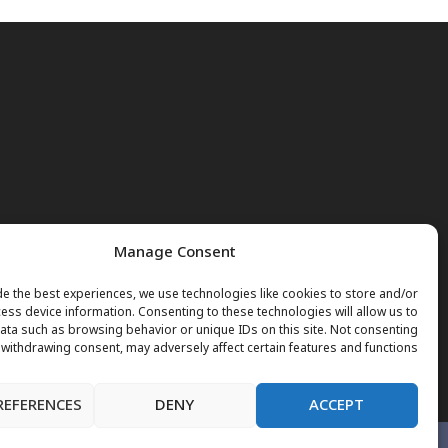
Manage Consent
e the best experiences, we use technologies like cookies to store and/or
ess device information. Consenting to these technologies will allow us to
ta such as browsing behavior or unique IDs on this site. Not consenting
 withdrawing consent, may adversely affect certain features and functions.
REFERENCES
DENY
ACCEPT
صفحه اول
خبرها
نور وجوهات
داکتر مریم
برنامه های تلویزیو