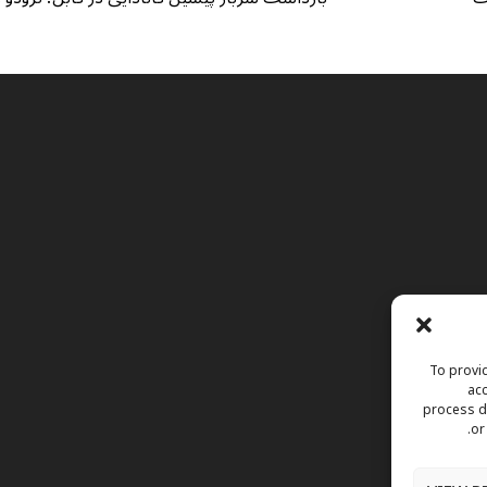
To provid
acc
process da
or