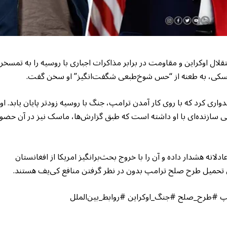
لال اوکراین و مقاومت در برابر مذاکرات اجباری با روسیه را به تمسخر
نسکی، به طعنه از “حس شوخ‌طبعی شگفت‌انگیز” او سخن گفت.
دواری کرد که با روی کار آمدن ترامپ، جنگ با روسیه زودتر پایان یابد. او
ی سازنده‌ای با او داشته است که طبق گزارش‌ها، ماسک نیز در آن حضو
انه هشدار داده و آن را با خروج بحث‌برانگیز امریکا از افغانستان
ان تحمیل طرح صلح ترامپ بدون در نظر گرفتن منافع کی‌یف هستند.
پ #طرح_صلح #جنگ_اوکراین #روابط_بین‌الملل