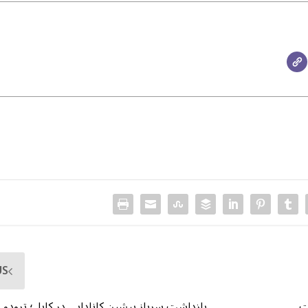
US
ت
بازداشت سرباز پیشین کانادایی در کابل؛ ترودو 