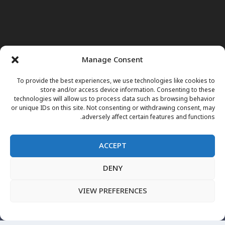
Manage Consent
To provide the best experiences, we use technologies like cookies to
store and/or access device information. Consenting to these
technologies will allow us to process data such as browsing behavior
or unique IDs on this site. Not consenting or withdrawing consent, may
adversely affect certain features and functions.
ACCEPT
DENY
صفحه اول
خبرها
نور وجوهات
داکتر مریم
برنامه های تلویزیونی
اعلانات فوتی
مقالات
فارسی
English
پښتو
VIEW PREFERENCES
نشرات زنده