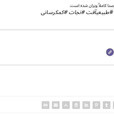
وستا کاملاً ویران شده است.
 #طبیعی
آفت #نجات #کمک
رسانی