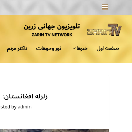
صفحه اول
خبرها
نور وجوهات
داکتر مریم
زلزله افغانستان: 800 کشته، چرا این زلزله مرگبار بود
osted by
admin