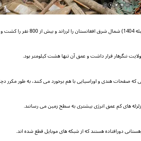
زلزله ای به قدرت 6.0 ریشتر شب یکشنبه (10 سنبله 1404) شمال شرق افغانستان را لرزاند و بیش از 800 نفر را کشت و
 که صفحات هندی و اوراسیایی با هم برخورد می کنند، به طور مکرر دچا
ا زلزله های کم عمق انرژی بیشتری به سطح زمین می رسانند.
ستانی دورافتاده هستند که از شبکه های موبایل قطع شده اند.