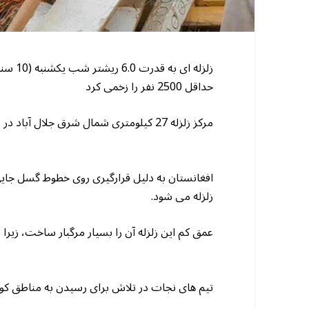
حداقل 2500 نفر را زخمی کرد
مرکز زلزله 27 کیلومتری شمال شرق جلال آباد در ولایت ننگرهار قرار داشت و عمق آن تنها هشت کیلومتر بود.
افغانستان به دلیل قرارگیری روی خطوط گسل جایی
زلزله می شود.
عمق کم این زلزله آن را بسیار مرگبار ساخت، زیر
تیم های نجات در تلاش برای رسیدن به مناطق کوه