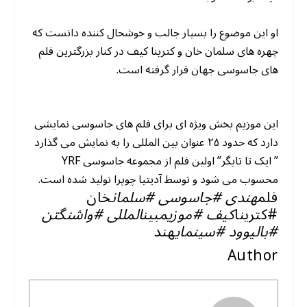
او این موضوع را بسیار جالب و خوشحال کننده دانست که
چهره های سلمان خان و کترینا کیف در کنار بزرگترین فلم
های جاسوسی جهان قرار گرفته است.
این موزیم بخش ویژه ای برای فلم های جاسوسی نمایشی
دارد که حدود ۲۵ عنوان بین المللی را به نمایش می گذارد
” ایک تا تایگر” اولین فلم از مجموعه جاسوسی YRF
محسوب می شود و توسط آدیتیا چوپرا تولید شده است.
فلم
هندی #جاسوسی #سلمان
خان
#کترینا
کیف #موزیم
بین
المللی #واشنگتن
#بالیوود #سینمای
هند
Author