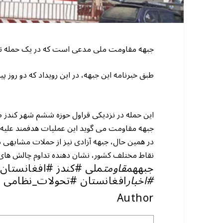
جبهه مقاومت ملی مدعی است که در یک حمله تازه
طبق خبرنامه این جبهه، در این رویداد که دو روز
این حمله در نزدیکی قراول حوزه ششم شهر کندز 
جبهه مقاومت می گوید این عملیات هدفمند علیه
در همین حال، جبهه آزادی نیز از حملات مشابهی 
نقاط مختلف کشور، نشان دهنده تداوم چالش های ا
جبهه
مقاومت
ملی #کندز #افغانستان
#اخبار
افغانستان #تحولات_نظامی
Author