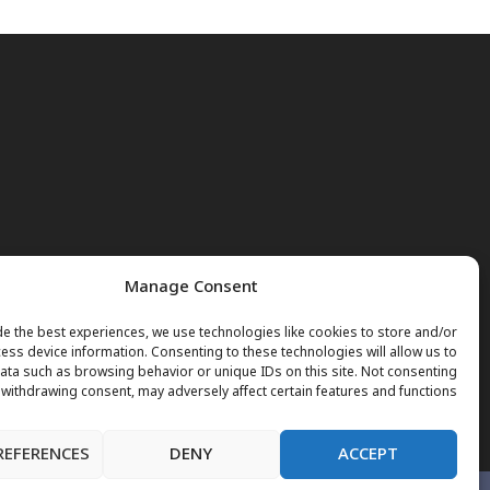
Manage Consent
e the best experiences, we use technologies like cookies to store and/or
ess device information. Consenting to these technologies will allow us to
ta such as browsing behavior or unique IDs on this site. Not consenting
 withdrawing consent, may adversely affect certain features and functions.
REFERENCES
DENY
ACCEPT