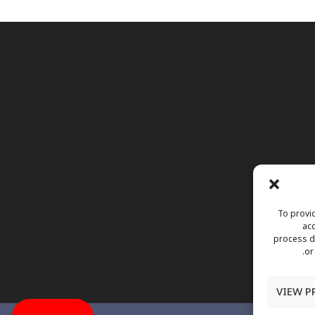
To provid
acc
process da
or
VIEW P