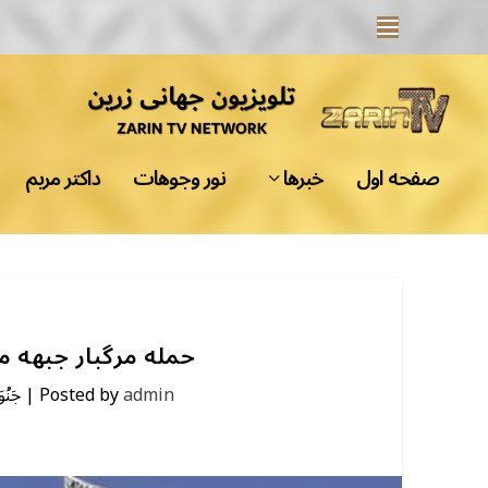
صفحه اول
خبرها
نور وجوهات
داکتر مریم
حمله مرگبار جبهه م
admin
Posted by
|
جَنُوَر