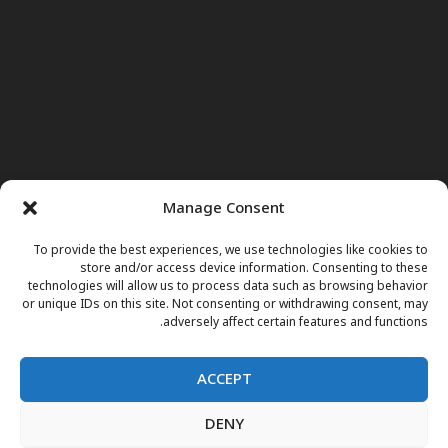
Manage Consent
To provide the best experiences, we use technologies like cookies to
store and/or access device information. Consenting to these
technologies will allow us to process data such as browsing behavior
or unique IDs on this site. Not consenting or withdrawing consent, may
adversely affect certain features and functions.
ACCEPT
DENY
صفحه اول
خبرها
نور وجوهات
داکتر مریم
برنامه های تلویزیونی