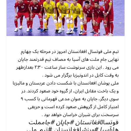
تیم ملی فوتسال افغانستان امروز در مرحله یک چهارم
نهایی جام ملت های آسیا به مصاف تیم قدرتمند جاپان
می رود . این بازی سرنوشت ساز ساعت ۲:۳۰ بعدازظهر
به وقت کابل در اندونیزیا برگزار می شود .
ملی پوشان افغانستان با شکست دادن عربستان و مالیزیا
و یک باخت مقابل ایران، از گروه خود صعود کردند. در
سوی دیگر، جاپان به عنوان مدعی قهرمانی با کسب ۹
امتیاز کامل از گروهش صعود کرده است و حریفی
سرسخت برای شیران خراسان خواهد بود .
فوتسال
افغانستان #جاپان #جام
ملت
های
آسیا #ورزش
افغانستان #تیم_ملی