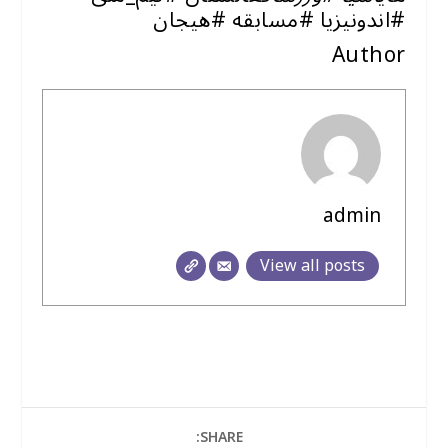
#اندونیزیا #مسابقه #هیجان
Author
admin
View all posts
SHARE: