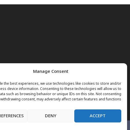
Manage Consent
e the best experiences, we use technologies like cookies to store and/or
ess device information. Consenting to these technologies will allow us to
ta such as browsing behavior or unique IDs on this site. Not consenting
 withdrawing consent, may adversely affect certain features and functions.
REFERENCES
DENY
ACCEPT
صفحه اول
خبرها
نور وجوهات
داکتر مریم
برنامه های تلویزیو