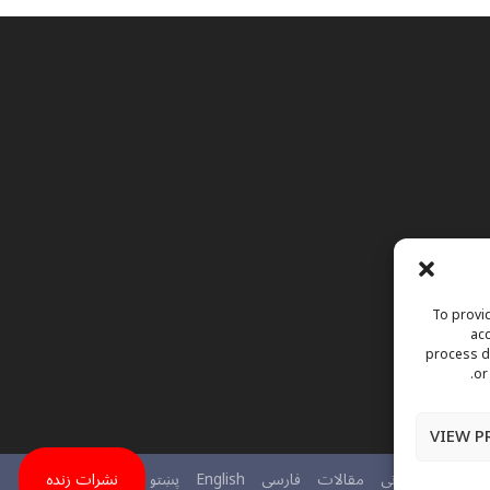
To provid
acc
process da
or
VIEW P
نی
اعلانات فوتی
مقالات
فارسی
English
پښتو
نشرات زنده