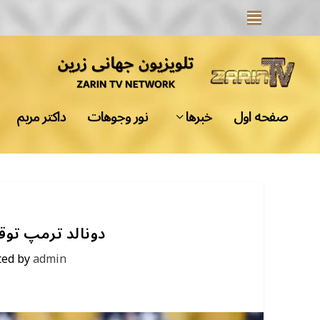
صفحه اول
خبرها
نور وجوهات
داکتر مریم
دونالد ترمپ توقف
ted by
admin