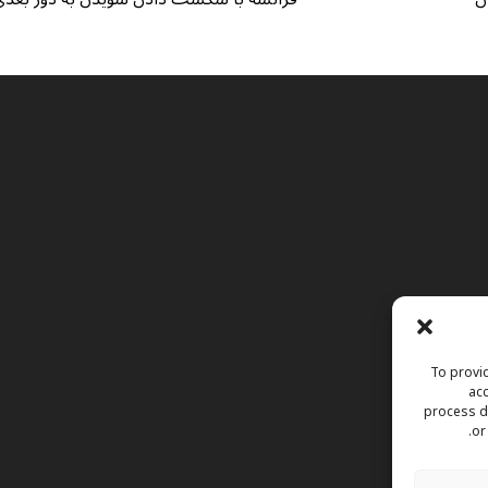
To provid
acc
process da
or