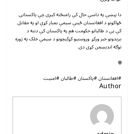
دا پیښې په داسې حال کې رامنځته کیږی چې پاکستانی
ځواکونو د افغانستان ځینې سیمې بمبار کړې او په مقابل
کې یې د طالبانو حکومت هم په پاکستان کې دننه د
بریدونو خبر ورکړ. وروستیو کړکیچونو د سیمې خلک په ژوره
توګه اندیښمن کړی دی.
🌐
#افغانستان #پاکستان #طالبان #امنیت
Author