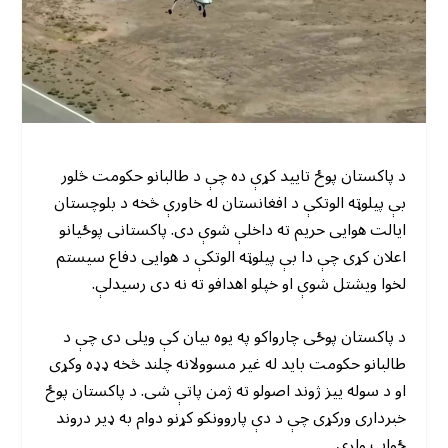
د پاکستان پوځ تایید کړې ده چې د طالبانو حکومت څلور
بې پیلوټه الوتکې د افغانستان له خاورې څخه د بلوچستان
ایالت هوایی حریم ته داخلې شوې دی. پاکستانی پوځیانو
اعلان کړی چې دا بې پیلوټه الوتکې د هوایی دفاع سیستم
لخوا ویشتل شوې او خپلو اهدافو ته نه دی رسیدلې.
د پاکستان پوځی چارواکو په یوه بیان کې ویلی دی چې د
طالبانو حکومت باید له غیر مسوولانه چلند څخه ډډه وکړی
او د سوله ییز ژوند اصولو ته ژمن پاتې شی. د پاکستان پوځ
خبرداری ورکړی چې د دې پاروونکو کړنو دوام به ډیر دروند
ځواب ولری.