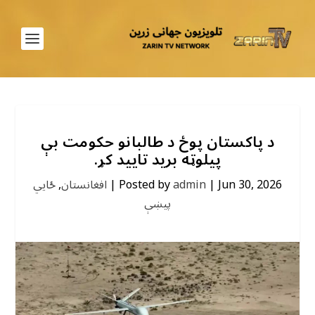
د پاکستان پوځ د طالبانو حکومت بې
پیلوټه برید تایید کړ.
Jun 30, 2026
|
admin
Posted by
|
افغانستان
,
ځايي
پیښې