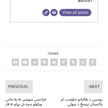
admin
View all posts
SHARE:
PREVIOUS
NEXT
روسیې د طالبانو حکومت او
فرانسې سویډن ته په ماتې
پاکستان ترمنځ د سولې
ورکولو سره بل پړاو ته لار