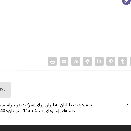
US
شد
سفرهیئت طالبان به ایران برای شرکت در مراسم مر
خامنه‌ای|خبرهای پنجشنبه11 سرطان1405|02 جولای