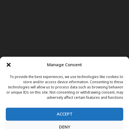
Manage Consent
To provide the best experiences, we use technologies like cookies to
store and/or access device information. Consenting to these
technologies will allow us to process data such as browsing behavior
or unique IDs on this site. Not consenting or withdrawing consent, may
adversely affect certain features and functions.
ACCEPT
DENY
کور پاڼه
خبرونه
نور وجوهات
ډاکتر مریم
د تلویزیون پروګرامونه