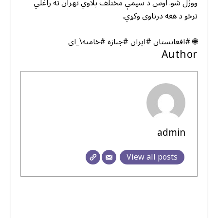
ووژل شو. اوس د سیمې مختلف پلاوي تهران ته راغلي
ترڅو د هغه درناوی وکړي.
🌐 #افغانستان #ایران #جنازه #خامنه\_ای
Author
admin
View all posts