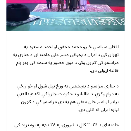
افغان سیاسي څیرو محمد محقق او احمد مسعود په
تهران کې د ایران د پخواني مشر علي خامنه ای د جنازې په
مراسمو کې ګډون وکړ. د دوی حضور په سیمه کې ډیر پام
ځانته اړولی دی.
د جنازې مراسم د پنجشنبې په ورځ پیل شول او څو ورځې
به دوام وکړي. د طالبانو د حکومت چارواکي لکه عبدالغني
برادر او امیر خان متقي هم په دې مراسمو کې د ګډون
لپاره ایران ته تللي دي.
خامنه ای د ۲۰۲۶ کال د فبرورۍ په ۲۸ نیټه په یوه برید کې