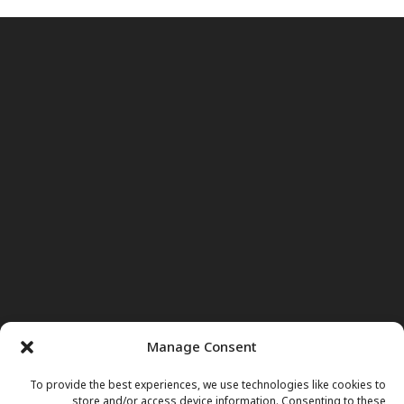
Manage Consent
To provide the best experiences, we use technologies like cookies to
store and/or access device information. Consenting to these