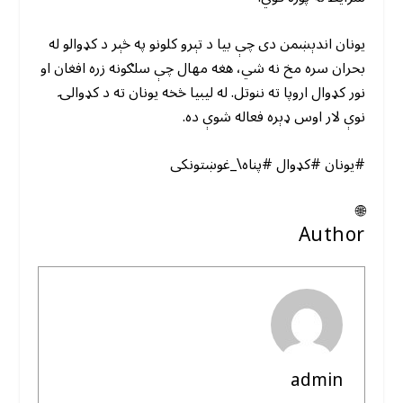
یونان اندېښمن دی چې بیا د تېرو کلونو په څېر د کډوالو له
بحران سره مخ نه شي، هغه مهال چې سلګونه زره افغان او
نور کډوال اروپا ته ننوتل. له لیبیا څخه یونان ته د کډوالۍ
نوې لار اوس ډېره فعاله شوې ده.
#یونان #کډوال #پناه\_غوښتونکی
🌐
Author
admin