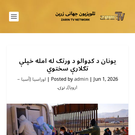
یونان د کډوالو د ورتګ له امله خپلې
تګلارې سختوي
Jun 1, 2026
|
admin
Posted by
|
اوراسیا (آسیا –
اروپا)
,
نړۍ