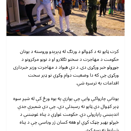
کرت ټاپو ته د کډوالو د ورتګ له ډېرېدو وروسته د یونان
حکومت د مهاجرت د سختو تګلارو او د نویو مرکزونو د
جوړولو خبر ورکړی دی. د دې هېواد د مهاجرت وزیر خبرداری
ورکړی چې که دا وضعیت دوام وکړي نو ډېر سخت
اقدامات به ترسره شي.
یوناني چارواکي وايي چې یوازې په یوه ورځ کې له شپږ سوه
ډېر کډوال دې ټاپو ته رسېدلي دي، چې دې شمېرې جدي
اندېښنې راپارولې دي. حکومت غواړي د پناه غوښتنې د
څېړلو بهیر چټک کړي او هغه کسان ژر وباسي چې د پناه
شرایط نه پوره کوي.