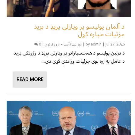
د آلمان پولیسو پر ویاړلی پریډ د برید
جزئیات خپاره کړل
Jul 27, 2026
|
admin
by
|
اوراسیا (آسیا – اروپا)
,
نړۍ
|
0
د برلین پولیسو د همجنسبازانو پر ویاړلی پریډ د وژونکی برید
د عامل په اړه نوی جزئیات وړاندې کړی دی....
READ MORE