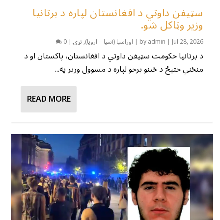
سټیفن داوتي د افغانستان لپاره د برتانیا
وزیر وټاکل شو.
Jul 28, 2026
|
admin
by
|
اوراسیا (آسیا – اروپا)
,
نړۍ
|
0
د برتانیا حکومت سټیفن داوتي د افغانستان، پاکستان او د
منځني ختیځ د ځینو برخو لپاره د مسوول وزیر په...
READ MORE