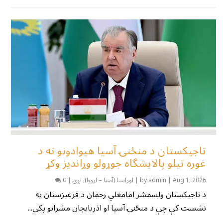
تاجیکستان د منځنۍ آسیا هیوادونو ته د
غوره تیلو پالایشگاه جوړولو وړاندیز وکړ
Aug 1, 2026
|
admin
by
|
اوراسیا (آسیا – اروپا)
,
نړۍ
|
0
د تاجیکستان ولسمشر امامعلي رحمان د قرغیزستان په
نشست کې چې د منځنۍ آسیا او اذربایجان مشرانو پکې...