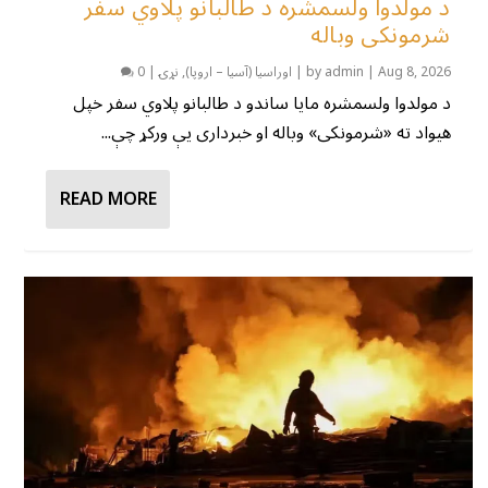
د مولدوا ولسمشره د طالبانو پلاوي سفر
شرمونکی وباله
Aug 8, 2026
|
admin
by
|
اوراسیا (آسیا – اروپا)
,
نړۍ
|
0
د مولدوا ولسمشره مایا ساندو د طالبانو پلاوي سفر خپل
هیواد ته «شرمونکی» وباله او خبرداری یې ورکړ چې...
READ MORE