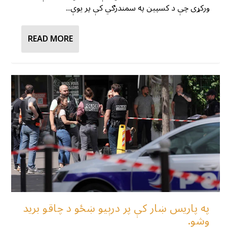
ورکړی چې د کسپین په سمندرګي کې پر یوې...
READ MORE
په پاریس ښار کې پر درېیو ښځو د چاقو برید
وشو.