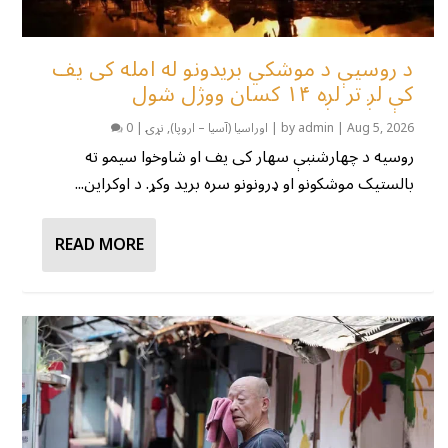
د روسیې د موشکي بریدونو له امله کی یف
کې لږ تر لږه ۱۴ کسان ووژل شول
Aug 5, 2026
|
admin
by
|
اوراسیا (آسیا – اروپا)
,
نړۍ
|
0
روسیه د چهارشنبې سهار کی یف او شاوخوا سیمو ته
بالستیک موشکونو او ډرونونو سره برید وکړ. د اوکراین...
READ MORE