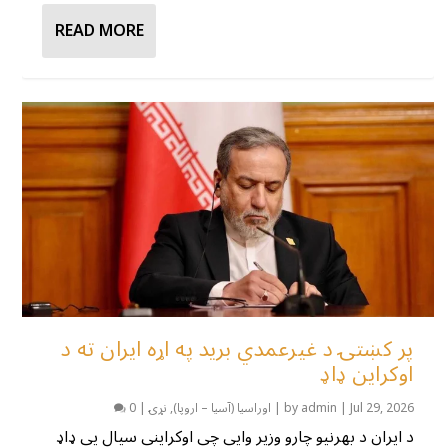
READ MORE
پر کښتۍ د غیرعمدي برید په اړه ایران ته د
اوکراین ډاډ
Jul 29, 2026
|
admin
by
|
اوراسیا (آسیا – اروپا)
,
نړۍ
|
0
د ایران د بهرنیو چارو وزیر وايي چې اوکرایني سیال یې ډاډ