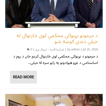
د جرمونو نړیوالې محکمې لوی څارنوال له
خپلې دندې ګوښه شو
Jul 25, 2026
|
admin
by
|
اوراسیا (آسیا – اروپا)
,
نړۍ
|
0
د جرمونو د نړیوالې محکمې لوی څارنوال کریم خان د روم د
اساسنامې د غړو هېوادونو په رایو سره له خپلې...
READ MORE