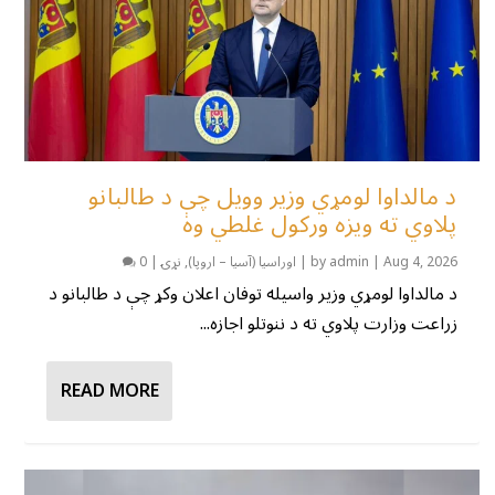
د مالداوا لومړي وزیر وویل چې د طالبانو
پلاوي ته ویزه ورکول غلطي وه
Aug 4, 2026
|
admin
by
|
اوراسیا (آسیا – اروپا)
,
نړۍ
|
0
د مالداوا لومړي وزیر واسیله توفان اعلان وکړ چې د طالبانو د
زراعت وزارت پلاوي ته د ننوتلو اجازه...
READ MORE