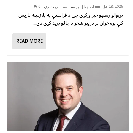
Jul 28, 2026
|
admin
by
|
اوراسیا (آسیا – اروپا)
,
نړۍ
|
0
نړیوالو رسنیو خبر ورکړی چې د فرانسې په پلازمېنه پاریس
کې یوه ځوان پر درېیو ښځو د چاقو برید کړی دی....
READ MORE