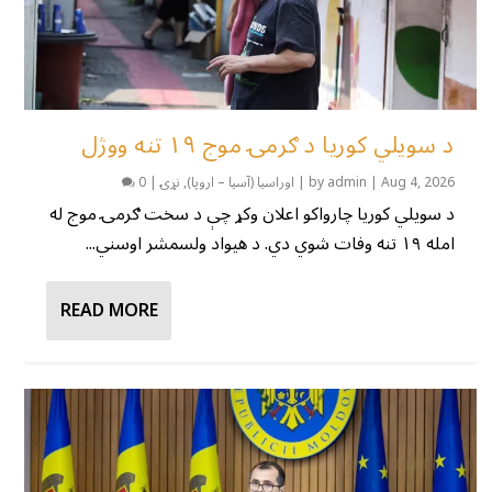
د سویلي کوریا د ګرمۍ موج ۱۹ تنه ووژل
Aug 4, 2026
|
admin
by
|
اوراسیا (آسیا – اروپا)
,
نړۍ
|
0
د سویلي کوریا چارواکو اعلان وکړ چې د سخت ګرمۍ موج له
امله ۱۹ تنه وفات شوي دي. د هیواد ولسمشر اوسني...
READ MORE