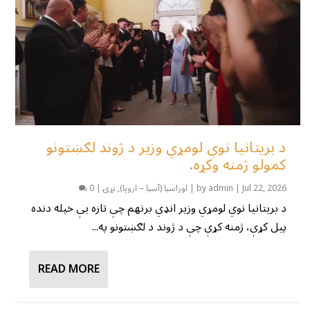
د بریتانیا نوي لومړي وزیر د ژوند لګښتونو
کمولو ژمنه وکړه.
Jul 22, 2026
|
admin
by
|
اوراسیا (آسیا – اروپا)
,
نړۍ
|
0
د بریتانیا نوي لومړي وزیر انډي برنهم چې تازه یې خپله دنده
پیل کړې، ژمنه کړې چې د ژوند د لګښتونو په...
READ MORE