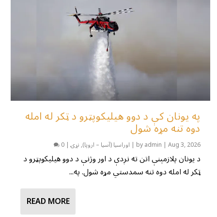
په یونان کې د دوو هیلیکوپټرو د ټکر له امله
دوه تنه مړه شول
Aug 3, 2026
|
admin
by
|
اوراسیا (آسیا – اروپا)
,
نړۍ
|
0
د یونان پلازمېنې اتن ته نږدې د اور وژنې د دوو هیلیکوپټرو د
ټکر له امله دوه تنه سمدستي مړه شول. په...
READ MORE