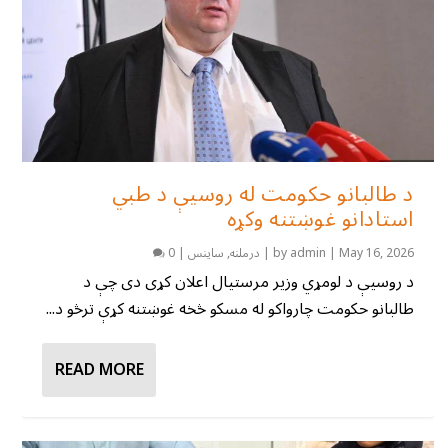
د طالبانو حکومت له روسیې د طبي
استادانو غوښتنه وکړه
May 16, 2026
|
admin
by
|
درملنه
,
ساینس
|
0
د روسیې د لومړي وزیر مرستیال اعلان کړی دی چې د
طالبانو حکومت چارواکو له مسکو څخه غوښتنه کړې ترڅو د...
READ MORE