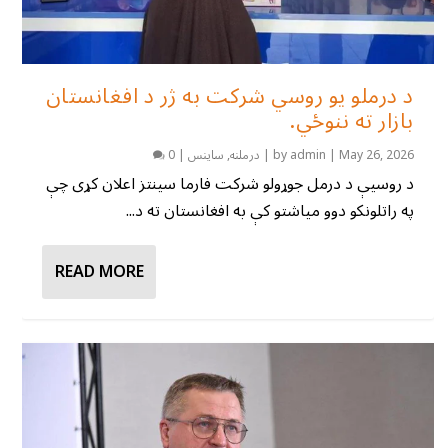
د درملو یو روسي شرکت به ژر د افغانستان
بازار ته ننوځي.
May 26, 2026
|
admin
by
|
درملنه
,
ساینس
|
0
د روسیې د درمل جوړولو شرکت فارما سینتز اعلان کړی چې
په راتلونکو دوو میاشتو کې به افغانستان ته د...
READ MORE