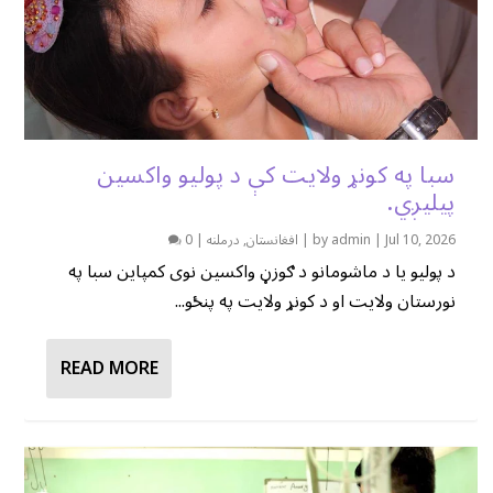
سبا په کونړ ولایت کې د پولیو واکسین
پیلیږي.
Jul 10, 2026
|
admin
by
|
افغانستان
,
درملنه
|
0
د پولیو یا د ماشومانو د ګوزڼ واکسین نوی کمپاین سبا په
نورستان ولایت او د کونړ ولایت په پنځو...
READ MORE