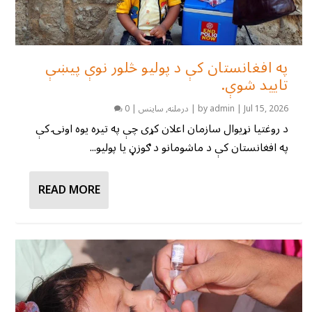
په افغانستان کې د پولیو څلور نوې پیښې
تایید شوې.
Jul 15, 2026
|
admin
by
|
درملنه
,
ساینس
|
0
د روغتیا نړیوال سازمان اعلان کړی چې په تیره یوه اونۍ کې
په افغانستان کې د ماشومانو د ګوزڼ یا پولیو...
READ MORE