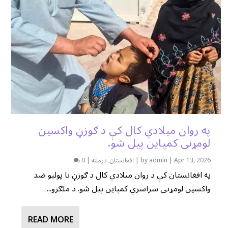
په روان میلادي کال کې د ګوزڼ واکسین
لومړنی کمپاین پیل شو.
Apr 13, 2026
|
admin
by
|
افغانستان
,
درملنه
|
0
په افغانستان کې د روان میلادي کال د ګوزڼ یا پولیو ضد
واکسین لومړنی سراسري کمپاین پیل شو. د ملګرو...
READ MORE