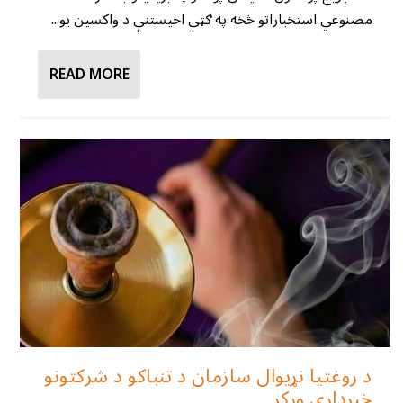
مصنوعي استخباراتو څخه په ګټې اخیستنې د واکسین یو...
READ MORE
د روغتیا نړیوال سازمان د تنباکو د شرکتونو
خبرداری ورکړ