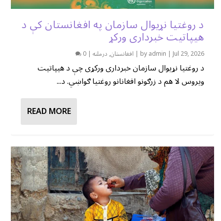
د روغتیا نړیوال سازمان په افغانستان کې د
هیپاتیت خبرداری ورکړ
Jul 29, 2026
|
admin
by
|
افغانستان
,
درملنه
|
0
د روغتیا نړیوال سازمان خبرداری ورکړی چې د هیپاتیت
ویروس لا هم د زرګونو افغانانو روغتیا ګواښي. د...
READ MORE