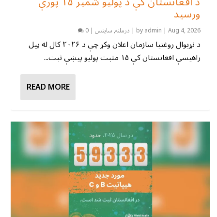
د افغانستان کې د پولیو شمیر ۱۵ پورې
ورسید
Aug 4, 2026
|
admin
by
|
درملنه
,
ساینس
|
0
د نړیوال روغتیا سازمان اعلان وکړ چې د ۲۰۲۶ کال له پیل
راهیسې افغانستان کې ۱۵ مثبت پولیو پیښې ثبت...
READ MORE