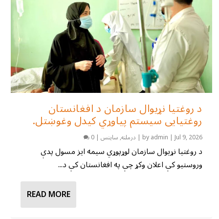
د روغتیا نړیوال سازمان د افغانستان
روغتیایی سیستم پیاوړي کیدل وغوښتل.
Jul 9, 2026
|
admin
by
|
درملنه
,
ساینس
|
0
د روغتیا نړیوال سازمان لوړپوړي سیمه ایز مسول پدې
وروستیو کې اعلان وکړ چې په افغانستان کې د...
READ MORE