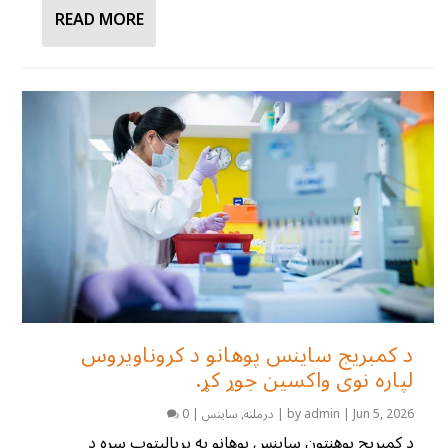
READ MORE
د کمبریج ساینس پوهانو د کروناویروس
لپاره نوی واکسین جوړ کړ.
Jun 5, 2026
|
admin
by
|
درملنه
,
ساینس
|
0
د کمبریج پوهنتون ساینس پوهانو په بریالیتوب سره د