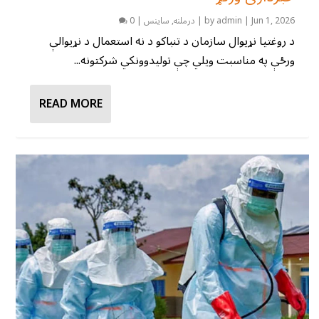
Jun 1, 2026
|
admin
by
|
درملنه
,
ساینس
|
0
د روغتیا نړیوال سازمان د تنباکو د نه استعمال د نړیوالې
ورځې په مناسبت ویلي چې تولیدوونکي شرکتونه...
READ MORE