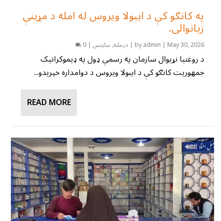
په کانګو کې د ایبولا ویروس له امله د مړینې
زیاتوالی.
May 30, 2026
|
admin
by
|
درملنه
,
ساینس
|
0
د روغتیا نړیوال سازمان په رسمي ډول په ډیموکراتیک
جمهوریت کانګو کې د ایبولا ویروس د دوامداره خپریدو...
READ MORE