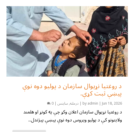
د روغتیا نړیوال سازمان د پولیو دوه نوې
پیښې ثبت کړې.
Jun 18, 2026
|
admin
by
|
درملنه
,
ساینس
|
0
د روغتیا نړیوال سازمان اعلان وکړ چې په کونړ او هلمند
ولایتونو کې د پولیو ویروس دوه نوې پیښې پیژندل...