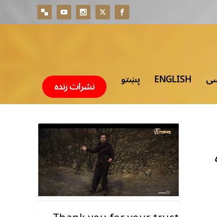
سی
ENGLISH
پښتو
نشرات زنده
ه