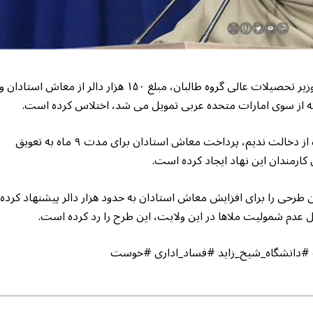
منابع محلی گزارش می دهند که ندا محمد ندیم، وزیر تحصیلات عالی گروه طالبان، مبلغ ۱۵۰ هزار دالر از معاش استادان و
که از سوی امارات متحده عربی تمویل می شد، اختلاس کرده است.
به گفته منابع، پس از آگاهی حامیان مالی دانشگاه از دخالت ندیم، پرداخت معاش استادان برای مدت ۹ ماه به تعویق
ارمندان این نهاد ایجاد کرده است.
طرحی را برای افزایش معاش استادان به حدود هزار دالر پیشنهاد کرده
یل عدم شمولیت ملاها در این ولایت، این طرح را رد کرده است.
 #دانشگاه_شیخ_زاید #فساد_اداری #خوست