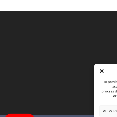
To provid
acc
process da
or
VIEW P