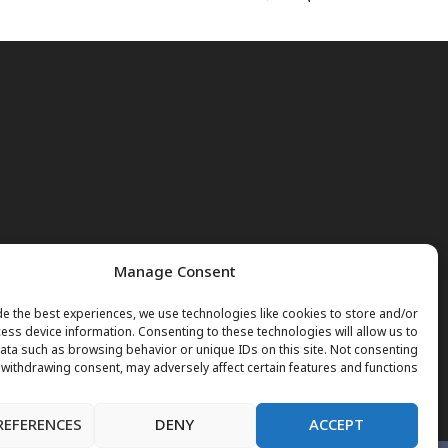
Manage Consent
e the best experiences, we use technologies like cookies to store and/or
ess device information. Consenting to these technologies will allow us to
ta such as browsing behavior or unique IDs on this site. Not consenting
 withdrawing consent, may adversely affect certain features and functions.
REFERENCES
DENY
ACCEPT