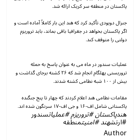
پاکستان در منطقه سر کریک ارائه شد.
جنرال دویودی تأکید کرد که هند این بار کاملاً آماده است و
اگر پاکستان بخواهد در جغرافیا باقی بماند، باید تروریزم
دولتی را متوقف کند.
عملیات سندور در ماه می به عنوان پاسخ به حمله
تروریستی پهلگام انجام شد که ۲۶ کشته برجای گذاشت و
بیش از ۱۰۰ شبه نظامی کشته شدند.
مقامات نظامی هند اعلام کردند که چهار تا پنج جنگنده
پاکستانی شامل اف-۱۶ و جی اف-۱۷ سرنگون شده اند.
هند
پاکستان #تروریزم #عملیات
سندور
#ارتش
هند #امنیت
منطقه
Author