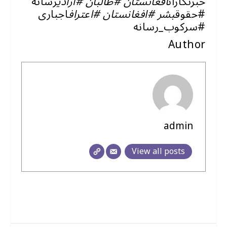
خبرنگاران
افغانستان #طالبان #آزادی
رسانه
#حقوق
بشر #افغانستان #اعتراف
اجباری
#سرکوب_رسانه
Author
admin
View all posts