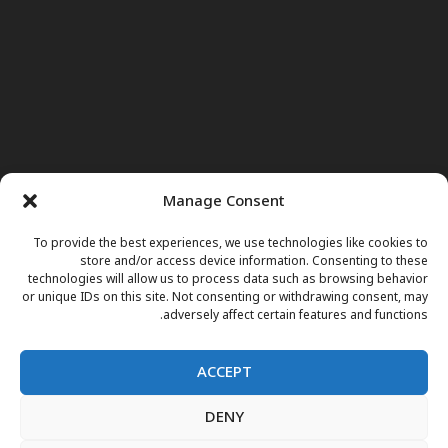
Manage Consent
To provide the best experiences, we use technologies like cookies to
store and/or access device information. Consenting to these
technologies will allow us to process data such as browsing behavior
or unique IDs on this site. Not consenting or withdrawing consent, may
adversely affect certain features and functions.
ACCEPT
DENY
صفحه اول
خبرها
نور وجوهات
داکتر مریم
برنامه های تلویزیونی