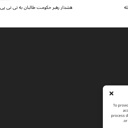
له
هشدار رهبر حکومت طالبان به تی تی پی 
To provid
acc
process da
or