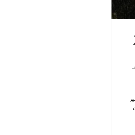
د
.
ور
ن