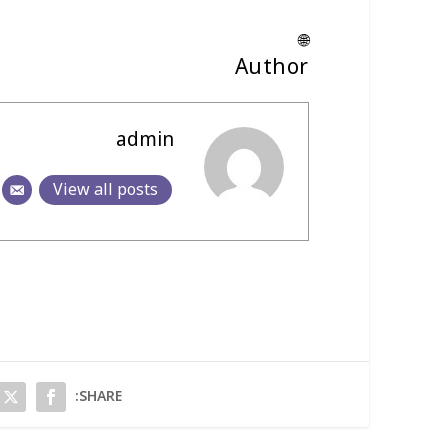
🌐
Author
admin
View all posts
SHARE: