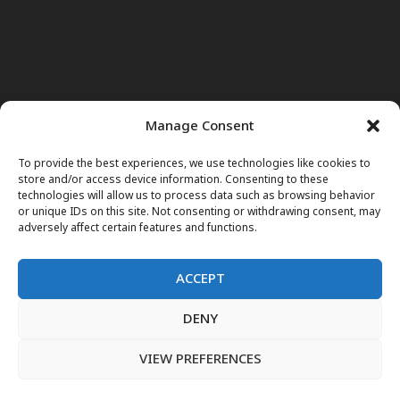
Manage Consent
To provide the best experiences, we use technologies like cookies to
store and/or access device information. Consenting to these
technologies will allow us to process data such as browsing behavior
or unique IDs on this site. Not consenting or withdrawing consent, may
adversely affect certain features and functions.
ACCEPT
DENY
Home
News
Noor Wodjouatt
Dr. Mariam
English
فارسی
Blog
Obituary
Television Programs
VIEW PREFERENCES
LIVE
پښتو