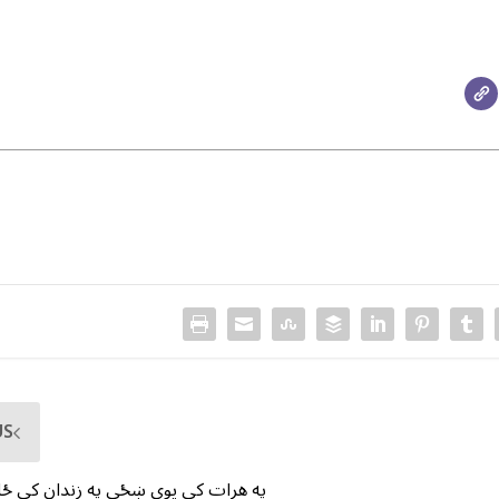
US
په هرات کې یوې ښځې په زندان کې ځان