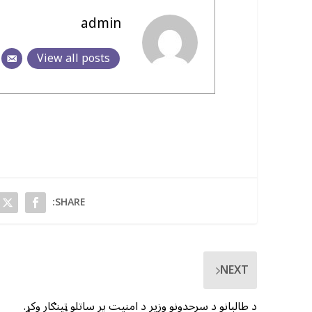
admin
View all posts
SHARE:
NEXT
د طالبانو د سرحدونو وزیر د امنیت پر ساتلو ټینګار وکړ.