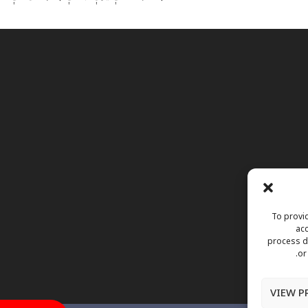
To provid
acc
process da
or
VIEW P