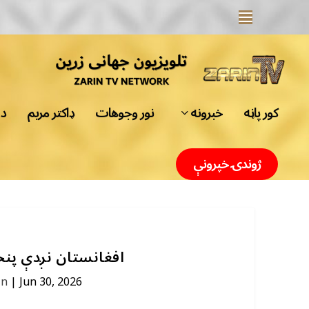
کور پاڼه
خبرونه
نور وجوهات
ډاکتر مریم
د 
ژوندۍ خپرونې
افغانستان نږدې پنځه
in
|
Jun 30, 2026