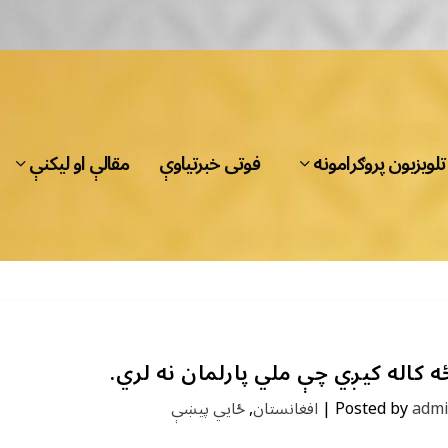
تلویزیون پروګرامونه
فوتی خبرتیاوې
مقالې او لیکنې
 کاله کیږي چې ملي پارلمان نه لري.
adm
Posted by
|
افغانستان
,
ځايي پیښې