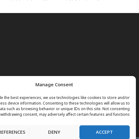
Manage Consent
e the best experiences, we use technologies like cookies to store and/or
ess device information. Consenting to these technologies will allow us to
ta such as browsing behavior or unique IDs on this site. Not consenting
 withdrawing consent, may adversely affect certain features and functions.
REFERENCES
DENY
ACCEPT