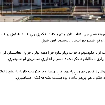
پورونه ښیي چې افغانستان نږدې پنځه کاله کیږي چې له مقننه قوې پرته ادا
او ګڼ شمېر نور انتخابي بنسټونه لغوه شول.
 او د حکومتونو د ځواب ویلو لپاره خورا مهم بولي. خو په افغانستان کې د
وازې د طالبانو د حکومت د مشرانو له لوري صادریږي او تطبیقیږي.
لي د قانون جوړونې په بهیر کې روڼتیا او پر حکومت څارنه په بشپړه توګ
 خلکو د غږ اورېدو لپاره د یوه بنسټ تشه په کلکه احساسیږي.