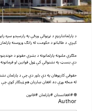
د پارلمانتاریزم د نړیوالې ورځې په رارسېدو سره را
کیږي. د طالبانو د حکومت له راتګ وروسته پارلمان 
ملګري ملتونه پارلمانونه د بشري حقونو د خوندیتوب
دې بنسټ په نشتوالي کې ټول قوانین او فرمانونه ی
حقوقي کارپوهان په دې باور دي چې د پارلمان نشتوا
له منځه وړې ده. افغان ښاریان هم ټینګار کوي چې د
🌐 #افغانستان #پارلمان #قانون
Author