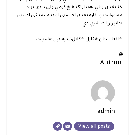
څه نه دي ویلي. همدارنګه هېڅ کومې ډلې د دې برید
مسوولیت پر غاړه نه دی اخیستی او په سیمه کې امنیتي
تدابیر زیات شوي دي.
#افغانستان #کابل #کابل\_پوهنتون #امنیت
🌐
Author
admin
View all posts