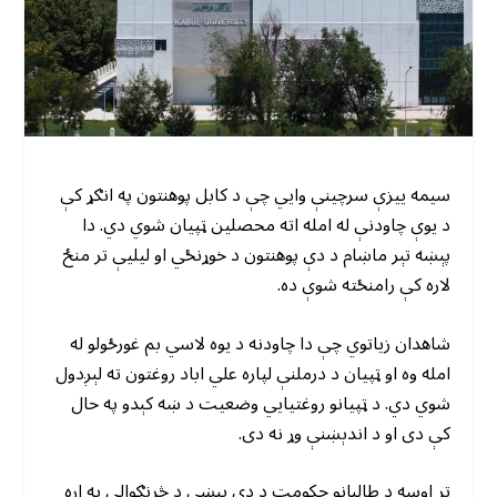
سیمه ییزې سرچینې وايي چې د کابل پوهنتون په انګړ کې
د یوې چاودنې له امله اته محصلین ټپیان شوي دي. دا
پېښه تېر ماښام د دې پوهنتون د خوړنځي او لیلیې تر منځ
لاره کې رامنځته شوې ده.
شاهدان زیاتوي چې دا چاودنه د یوه لاسي بم غورځولو له
امله وه او ټپیان د درملنې لپاره علي اباد روغتون ته لېږدول
شوي دي. د ټپیانو روغتیایي وضعیت د ښه کېدو په حال
کې دی او د اندېښنې وړ نه دی.
تر اوسه د طالبانو حکومت د دې پېښې د څرنګوالي په اړه