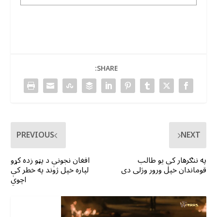
SHARE:
PREVIOUS
NEXT
په ننګرهار کې یو طالب
افغان نجونې د پټو زده کړو
قوماندان خپل ورور وژلی دی
لپاره خپل ژوند په خطر کې
اچوي