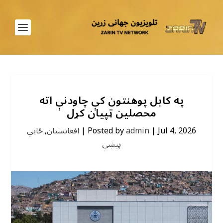
په کابل پوهنتون کې چاودنې اته
محصلین ټپیان کړل
Jul 4, 2026
|
admin
Posted by
|
افغانستان
,
ځايي
پیښې